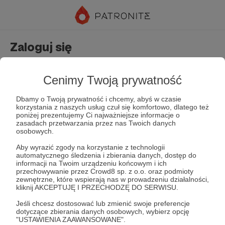
Zaloguj się
Nie masz jeszcze konta?
Załóż konto
Cenimy Twoją prywatność
Dbamy o Twoją prywatność i chcemy, abyś w czasie
korzystania z naszych usług czuł się komfortowo, dlatego też
poniżej prezentujemy Ci najważniejsze informacje o
zasadach przetwarzania przez nas Twoich danych
osobowych.
Aby wyrazić zgody na korzystanie z technologii
automatycznego śledzenia i zbierania danych, dostęp do
Zapamiętaj mnie
Zapomniałeś hasła?
informacji na Twoim urządzeniu końcowym i ich
przechowywanie przez Crowd8 sp. z o.o. oraz podmioty
zewnętrzne, które wspierają nas w prowadzeniu działalności,
kliknij AKCEPTUJĘ I PRZECHODZĘ DO SERWISU.
Zaloguj
Jeśli chcesz dostosować lub zmienić swoje preferencje
dotyczące zbierania danych osobowych, wybierz opcję
"USTAWIENIA ZAAWANSOWANE".
lub