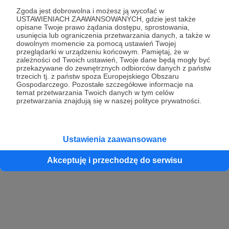
Zgoda jest dobrowolna i możesz ją wycofać w
USTAWIENIACH ZAAWANSOWANYCH, gdzie jest także
opisane Twoje prawo żądania dostępu, sprostowania,
Kontynuuj z Google
usunięcia lub ograniczenia przetwarzania danych, a także w
dowolnym momencie za pomocą ustawień Twojej
przeglądarki w urządzeniu końcowym. Pamiętaj, że w
Kontynuuj z Facebook
zależności od Twoich ustawień, Twoje dane będą mogły być
przekazywane do zewnętrznych odbiorców danych z państw
Kontynuuj z Apple
trzecich tj. z państw spoza Europejskiego Obszaru
Gospodarczego. Pozostałe szczegółowe informacje na
temat przetwarzania Twoich danych w tym celów
przetwarzania znajdują się w naszej polityce prywatności.
Logowanie oznacza akceptację
Regulaminu
oraz
Polityki Prywatności
.
Logując się do serwisu oświadczam, że mam więcej niż 18 lat lub
przekazałem wypełniony i podpisany formularz „Zgodna na założenie
konta przez osobę niepełnoletnią” dostępny w regulaminie Patronite.pl
Ustawienia zaawansowane
Akceptuję i przechodzę do serwisu