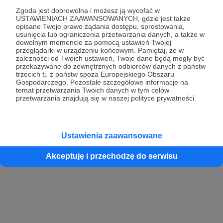
Zgoda jest dobrowolna i możesz ją wycofać w
USTAWIENIACH ZAAWANSOWANYCH, gdzie jest także
opisane Twoje prawo żądania dostępu, sprostowania,
Kontynuuj z Google
usunięcia lub ograniczenia przetwarzania danych, a także w
dowolnym momencie za pomocą ustawień Twojej
przeglądarki w urządzeniu końcowym. Pamiętaj, że w
Kontynuuj z Facebook
zależności od Twoich ustawień, Twoje dane będą mogły być
przekazywane do zewnętrznych odbiorców danych z państw
Kontynuuj z Apple
trzecich tj. z państw spoza Europejskiego Obszaru
Gospodarczego. Pozostałe szczegółowe informacje na
temat przetwarzania Twoich danych w tym celów
przetwarzania znajdują się w naszej polityce prywatności.
Logowanie oznacza akceptację
Regulaminu
oraz
Polityki Prywatności
.
Logując się do serwisu oświadczam, że mam więcej niż 18 lat lub
przekazałem wypełniony i podpisany formularz „Zgodna na założenie
konta przez osobę niepełnoletnią” dostępny w regulaminie Patronite.pl
Ustawienia zaawansowane
Akceptuję i przechodzę do serwisu