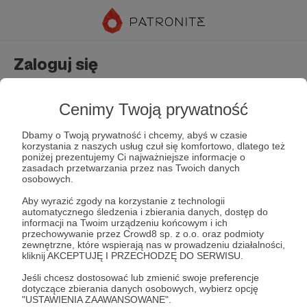
Zaloguj się
Nie masz jeszcze konta?
Załóż konto
Cenimy Twoją prywatność
Dbamy o Twoją prywatność i chcemy, abyś w czasie
korzystania z naszych usług czuł się komfortowo, dlatego też
poniżej prezentujemy Ci najważniejsze informacje o
zasadach przetwarzania przez nas Twoich danych
osobowych.
Aby wyrazić zgody na korzystanie z technologii
automatycznego śledzenia i zbierania danych, dostęp do
Zapamiętaj mnie
Zapomniałeś hasła?
informacji na Twoim urządzeniu końcowym i ich
przechowywanie przez Crowd8 sp. z o.o. oraz podmioty
zewnętrzne, które wspierają nas w prowadzeniu działalności,
kliknij AKCEPTUJĘ I PRZECHODZĘ DO SERWISU.
Zaloguj
Jeśli chcesz dostosować lub zmienić swoje preferencje
dotyczące zbierania danych osobowych, wybierz opcję
"USTAWIENIA ZAAWANSOWANE".
lub