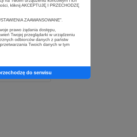
acji na Twoim urządzeniu końcowym i ich
alności, kliknij AKCEPTUJĘ I PRZECHODZĘ
cję "USTAWIENIA ZAAWANSOWANE".
oje prawo żądania dostępu,
wień Twojej przeglądarki w urządzeniu
trznych odbiorców danych z państw
 przetwarzania Twoich danych w tym
le
ook
przechodzę do serwisu
e