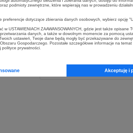
ologii automatycznego śledzenia i zbierania danych, dostęp do inform
 oraz podmioty zewnętrzne, które wspierają nas w prowadzeniu dział
Zaloguj
oje preferencje dotyczące zbierania danych osobowych, wybierz op
lub
ofać w USTAWIENIACH ZAAWANSOWANYCH, gdzie jest także opisane Tw
a przetwarzania danych, a także w dowolnym momencie za pomocą usta
 Twoich ustawień, Twoje dane będą mogły być przekazywane do zewnę
go Obszaru Gospodarczego. Pozostałe szczegółowe informacje na temat
Kontynuuj z Goog
 polityce prywatności.
Kontynuuj z Faceb
ansowane
Akceptuję i 
Kontynuuj z Appl