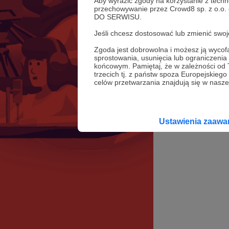
Aby wyrazić zgody na korzystanie z techn
przechowywanie przez Crowd8 sp. z o.o.
DO SERWISU.
Jeśli chcesz dostosować lub zmienić sw
Zgoda jest dobrowolna i możesz ją wyc
sprostowania, usunięcia lub ograniczeni
końcowym. Pamiętaj, że w zależności od
trzecich tj. z państw spoza Europejskie
celów przetwarzania znajdują się w naszej
Ustawienia zaaw