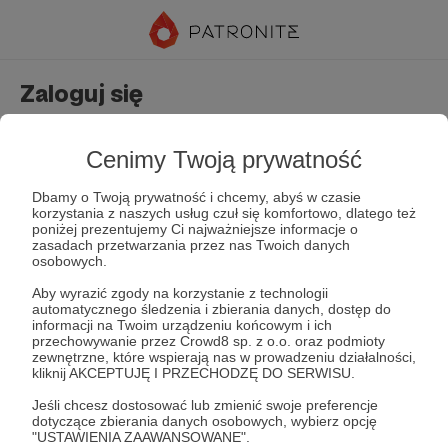
Zaloguj się
Nie masz jeszcze konta?
Załóż konto
Cenimy Twoją prywatność
Dbamy o Twoją prywatność i chcemy, abyś w czasie
korzystania z naszych usług czuł się komfortowo, dlatego też
poniżej prezentujemy Ci najważniejsze informacje o
zasadach przetwarzania przez nas Twoich danych
osobowych.
Aby wyrazić zgody na korzystanie z technologii
automatycznego śledzenia i zbierania danych, dostęp do
Zapamiętaj mnie
Zapomniałeś hasła?
informacji na Twoim urządzeniu końcowym i ich
przechowywanie przez Crowd8 sp. z o.o. oraz podmioty
zewnętrzne, które wspierają nas w prowadzeniu działalności,
kliknij AKCEPTUJĘ I PRZECHODZĘ DO SERWISU.
Zaloguj
Jeśli chcesz dostosować lub zmienić swoje preferencje
dotyczące zbierania danych osobowych, wybierz opcję
"USTAWIENIA ZAAWANSOWANE".
lub