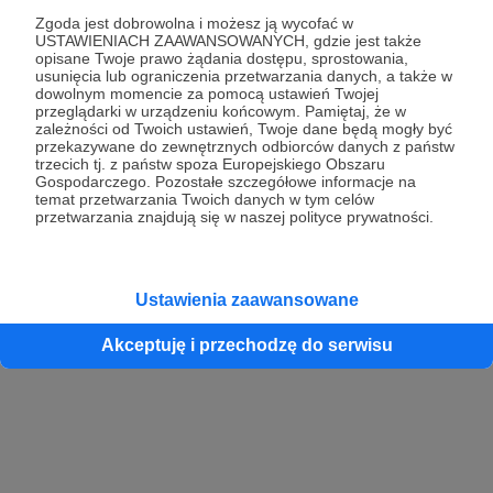
Zgoda jest dobrowolna i możesz ją wycofać w
USTAWIENIACH ZAAWANSOWANYCH, gdzie jest także
opisane Twoje prawo żądania dostępu, sprostowania,
Kontynuuj z Google
usunięcia lub ograniczenia przetwarzania danych, a także w
dowolnym momencie za pomocą ustawień Twojej
przeglądarki w urządzeniu końcowym. Pamiętaj, że w
Kontynuuj z Facebook
zależności od Twoich ustawień, Twoje dane będą mogły być
przekazywane do zewnętrznych odbiorców danych z państw
Kontynuuj z Apple
trzecich tj. z państw spoza Europejskiego Obszaru
Gospodarczego. Pozostałe szczegółowe informacje na
temat przetwarzania Twoich danych w tym celów
przetwarzania znajdują się w naszej polityce prywatności.
Logowanie oznacza akceptację
Regulaminu
oraz
Polityki Prywatności
.
Logując się do serwisu oświadczam, że mam więcej niż 18 lat lub
przekazałem wypełniony i podpisany formularz „Zgodna na założenie
konta przez osobę niepełnoletnią” dostępny w regulaminie Patronite.pl
Ustawienia zaawansowane
Akceptuję i przechodzę do serwisu