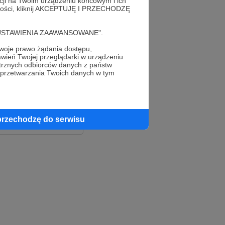
acji na Twoim urządzeniu końcowym i ich
alności, kliknij AKCEPTUJĘ I PRZECHODZĘ
cję "USTAWIENIA ZAAWANSOWANE".
oje prawo żądania dostępu,
wień Twojej przeglądarki w urządzeniu
trznych odbiorców danych z państw
 przetwarzania Twoich danych w tym
le
ook
przechodzę do serwisu
e