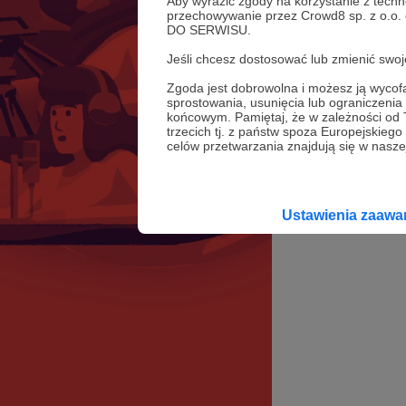
Aby wyrazić zgody na korzystanie z techn
przechowywanie przez Crowd8 sp. z o.o.
DO SERWISU.
Jeśli chcesz dostosować lub zmienić sw
Zgoda jest dobrowolna i możesz ją wyc
sprostowania, usunięcia lub ograniczeni
końcowym. Pamiętaj, że w zależności od
trzecich tj. z państw spoza Europejskie
celów przetwarzania znajdują się w naszej
Ustawienia zaaw