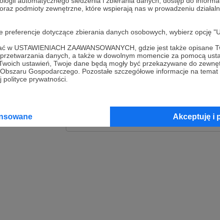
ologii automatycznego śledzenia i zbierania danych, dostęp do inform
 oraz podmioty zewnętrzne, które wspierają nas w prowadzeniu dział
Zaloguj
oje preferencje dotyczące zbierania danych osobowych, wybierz op
lub
ofać w USTAWIENIACH ZAAWANSOWANYCH, gdzie jest także opisane Tw
a przetwarzania danych, a także w dowolnym momencie za pomocą usta
 Twoich ustawień, Twoje dane będą mogły być przekazywane do zewnę
go Obszaru Gospodarczego. Pozostałe szczegółowe informacje na temat
Kontynuuj z Goog
 polityce prywatności.
Kontynuuj z Faceb
ansowane
Akceptuję i 
Kontynuuj z Appl