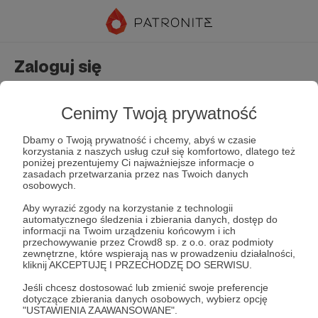
Zaloguj się
Nie masz jeszcze konta?
Załóż konto
Cenimy Twoją prywatność
Dbamy o Twoją prywatność i chcemy, abyś w czasie
korzystania z naszych usług czuł się komfortowo, dlatego też
poniżej prezentujemy Ci najważniejsze informacje o
zasadach przetwarzania przez nas Twoich danych
osobowych.
Aby wyrazić zgody na korzystanie z technologii
automatycznego śledzenia i zbierania danych, dostęp do
Zapamiętaj mnie
Zapomniałeś hasła?
informacji na Twoim urządzeniu końcowym i ich
przechowywanie przez Crowd8 sp. z o.o. oraz podmioty
zewnętrzne, które wspierają nas w prowadzeniu działalności,
kliknij AKCEPTUJĘ I PRZECHODZĘ DO SERWISU.
Zaloguj
Jeśli chcesz dostosować lub zmienić swoje preferencje
dotyczące zbierania danych osobowych, wybierz opcję
"USTAWIENIA ZAAWANSOWANE".
lub