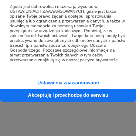
Zgoda jest dobrowolna i możesz ją wycofać w
USTAWIENIACH ZAAWANSOWANYCH, gdzie jest także
opisane Twoje prawo żądania dostępu, sprostowania,
Kontynuuj z Google
usunięcia lub ograniczenia przetwarzania danych, a także w
dowolnym momencie za pomocą ustawień Twojej
przeglądarki w urządzeniu końcowym. Pamiętaj, że w
Kontynuuj z Facebook
zależności od Twoich ustawień, Twoje dane będą mogły być
przekazywane do zewnętrznych odbiorców danych z państw
Kontynuuj z Apple
trzecich tj. z państw spoza Europejskiego Obszaru
Gospodarczego. Pozostałe szczegółowe informacje na
temat przetwarzania Twoich danych w tym celów
przetwarzania znajdują się w naszej polityce prywatności.
Logowanie oznacza akceptację
Regulaminu
oraz
Polityki Prywatności
.
Logując się do serwisu oświadczam, że mam więcej niż 18 lat lub
przekazałem wypełniony i podpisany formularz „Zgodna na założenie
konta przez osobę niepełnoletnią” dostępny w regulaminie Patronite.pl
Ustawienia zaawansowane
Akceptuję i przechodzę do serwisu