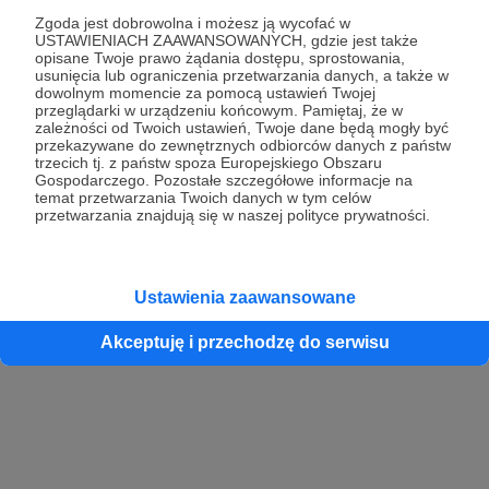
Zgoda jest dobrowolna i możesz ją wycofać w
USTAWIENIACH ZAAWANSOWANYCH, gdzie jest także
opisane Twoje prawo żądania dostępu, sprostowania,
Kontynuuj z Google
usunięcia lub ograniczenia przetwarzania danych, a także w
dowolnym momencie za pomocą ustawień Twojej
przeglądarki w urządzeniu końcowym. Pamiętaj, że w
Kontynuuj z Facebook
zależności od Twoich ustawień, Twoje dane będą mogły być
przekazywane do zewnętrznych odbiorców danych z państw
Kontynuuj z Apple
trzecich tj. z państw spoza Europejskiego Obszaru
Gospodarczego. Pozostałe szczegółowe informacje na
temat przetwarzania Twoich danych w tym celów
przetwarzania znajdują się w naszej polityce prywatności.
Logowanie oznacza akceptację
Regulaminu
oraz
Polityki Prywatności
.
Logując się do serwisu oświadczam, że mam więcej niż 18 lat lub
przekazałem wypełniony i podpisany formularz „Zgodna na założenie
konta przez osobę niepełnoletnią” dostępny w regulaminie Patronite.pl
Ustawienia zaawansowane
Akceptuję i przechodzę do serwisu