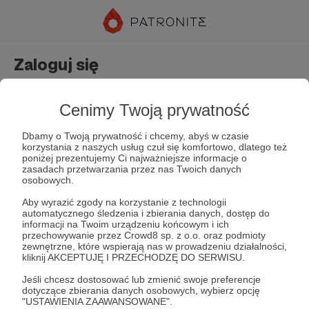
Zaloguj się
Nie masz jeszcze konta?
Załóż konto
Cenimy Twoją prywatność
Dbamy o Twoją prywatność i chcemy, abyś w czasie
korzystania z naszych usług czuł się komfortowo, dlatego też
poniżej prezentujemy Ci najważniejsze informacje o
zasadach przetwarzania przez nas Twoich danych
osobowych.
Aby wyrazić zgody na korzystanie z technologii
automatycznego śledzenia i zbierania danych, dostęp do
Zapamiętaj mnie
Zapomniałeś hasła?
informacji na Twoim urządzeniu końcowym i ich
przechowywanie przez Crowd8 sp. z o.o. oraz podmioty
zewnętrzne, które wspierają nas w prowadzeniu działalności,
kliknij AKCEPTUJĘ I PRZECHODZĘ DO SERWISU.
Zaloguj
Jeśli chcesz dostosować lub zmienić swoje preferencje
dotyczące zbierania danych osobowych, wybierz opcję
"USTAWIENIA ZAAWANSOWANE".
lub