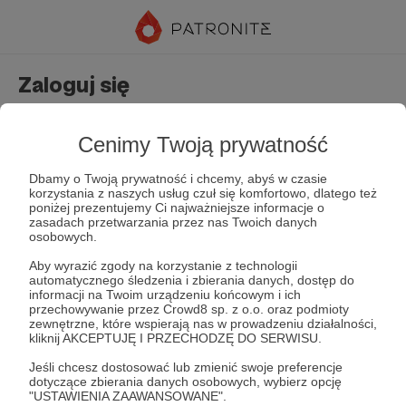
Zaloguj się
Nie masz jeszcze konta?
Załóż konto
Cenimy Twoją prywatność
Dbamy o Twoją prywatność i chcemy, abyś w czasie
korzystania z naszych usług czuł się komfortowo, dlatego też
poniżej prezentujemy Ci najważniejsze informacje o
zasadach przetwarzania przez nas Twoich danych
osobowych.
Aby wyrazić zgody na korzystanie z technologii
automatycznego śledzenia i zbierania danych, dostęp do
Zapamiętaj mnie
Zapomniałeś hasła?
informacji na Twoim urządzeniu końcowym i ich
przechowywanie przez Crowd8 sp. z o.o. oraz podmioty
zewnętrzne, które wspierają nas w prowadzeniu działalności,
kliknij AKCEPTUJĘ I PRZECHODZĘ DO SERWISU.
Zaloguj
Jeśli chcesz dostosować lub zmienić swoje preferencje
dotyczące zbierania danych osobowych, wybierz opcję
"USTAWIENIA ZAAWANSOWANE".
lub