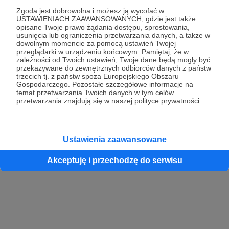
Zgoda jest dobrowolna i możesz ją wycofać w
USTAWIENIACH ZAAWANSOWANYCH, gdzie jest także
opisane Twoje prawo żądania dostępu, sprostowania,
Kontynuuj z Google
usunięcia lub ograniczenia przetwarzania danych, a także w
dowolnym momencie za pomocą ustawień Twojej
przeglądarki w urządzeniu końcowym. Pamiętaj, że w
Kontynuuj z Facebook
zależności od Twoich ustawień, Twoje dane będą mogły być
przekazywane do zewnętrznych odbiorców danych z państw
Kontynuuj z Apple
trzecich tj. z państw spoza Europejskiego Obszaru
Gospodarczego. Pozostałe szczegółowe informacje na
temat przetwarzania Twoich danych w tym celów
przetwarzania znajdują się w naszej polityce prywatności.
Logowanie oznacza akceptację
Regulaminu
oraz
Polityki Prywatności
.
Logując się do serwisu oświadczam, że mam więcej niż 18 lat lub
przekazałem wypełniony i podpisany formularz „Zgodna na założenie
konta przez osobę niepełnoletnią” dostępny w regulaminie Patronite.pl
Ustawienia zaawansowane
Akceptuję i przechodzę do serwisu