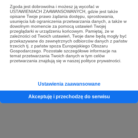
Zgoda jest dobrowolna i możesz ją wycofać w
USTAWIENIACH ZAAWANSOWANYCH, gdzie jest także
opisane Twoje prawo żądania dostępu, sprostowania,
Kontynuuj z Google
usunięcia lub ograniczenia przetwarzania danych, a także w
dowolnym momencie za pomocą ustawień Twojej
przeglądarki w urządzeniu końcowym. Pamiętaj, że w
Kontynuuj z Facebook
zależności od Twoich ustawień, Twoje dane będą mogły być
przekazywane do zewnętrznych odbiorców danych z państw
Kontynuuj z Apple
trzecich tj. z państw spoza Europejskiego Obszaru
Gospodarczego. Pozostałe szczegółowe informacje na
temat przetwarzania Twoich danych w tym celów
przetwarzania znajdują się w naszej polityce prywatności.
Logowanie oznacza akceptację
Regulaminu
oraz
Polityki Prywatności
.
Logując się do serwisu oświadczam, że mam więcej niż 18 lat lub
przekazałem wypełniony i podpisany formularz „Zgodna na założenie
konta przez osobę niepełnoletnią” dostępny w regulaminie Patronite.pl
Ustawienia zaawansowane
Akceptuję i przechodzę do serwisu