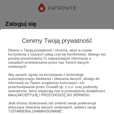
Zaloguj się
Nie masz jeszcze konta?
Załóż konto
Cenimy Twoją prywatność
Dbamy o Twoją prywatność i chcemy, abyś w czasie
korzystania z naszych usług czuł się komfortowo, dlatego też
poniżej prezentujemy Ci najważniejsze informacje o
zasadach przetwarzania przez nas Twoich danych
osobowych.
Aby wyrazić zgody na korzystanie z technologii
automatycznego śledzenia i zbierania danych, dostęp do
Zapamiętaj mnie
Zapomniałeś hasła?
informacji na Twoim urządzeniu końcowym i ich
przechowywanie przez Crowd8 sp. z o.o. oraz podmioty
zewnętrzne, które wspierają nas w prowadzeniu działalności,
kliknij AKCEPTUJĘ I PRZECHODZĘ DO SERWISU.
Zaloguj
Jeśli chcesz dostosować lub zmienić swoje preferencje
dotyczące zbierania danych osobowych, wybierz opcję
"USTAWIENIA ZAAWANSOWANE".
lub