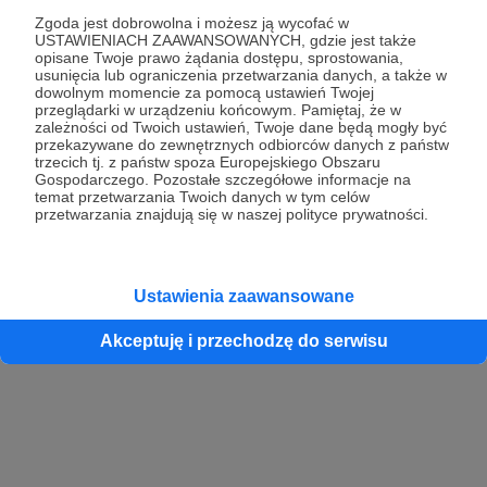
Zgoda jest dobrowolna i możesz ją wycofać w
USTAWIENIACH ZAAWANSOWANYCH, gdzie jest także
opisane Twoje prawo żądania dostępu, sprostowania,
Kontynuuj z Google
usunięcia lub ograniczenia przetwarzania danych, a także w
dowolnym momencie za pomocą ustawień Twojej
przeglądarki w urządzeniu końcowym. Pamiętaj, że w
Kontynuuj z Facebook
zależności od Twoich ustawień, Twoje dane będą mogły być
przekazywane do zewnętrznych odbiorców danych z państw
Kontynuuj z Apple
trzecich tj. z państw spoza Europejskiego Obszaru
Gospodarczego. Pozostałe szczegółowe informacje na
temat przetwarzania Twoich danych w tym celów
przetwarzania znajdują się w naszej polityce prywatności.
Logowanie oznacza akceptację
Regulaminu
oraz
Polityki Prywatności
.
Logując się do serwisu oświadczam, że mam więcej niż 18 lat lub
przekazałem wypełniony i podpisany formularz „Zgodna na założenie
konta przez osobę niepełnoletnią” dostępny w regulaminie Patronite.pl
Ustawienia zaawansowane
Akceptuję i przechodzę do serwisu