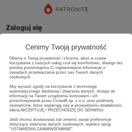
Zaloguj się
Nie masz jeszcze konta?
Załóż konto
Cenimy Twoją prywatność
Dbamy o Twoją prywatność i chcemy, abyś w czasie
korzystania z naszych usług czuł się komfortowo, dlatego też
poniżej prezentujemy Ci najważniejsze informacje o
zasadach przetwarzania przez nas Twoich danych
osobowych.
Aby wyrazić zgody na korzystanie z technologii
automatycznego śledzenia i zbierania danych, dostęp do
Zapamiętaj mnie
Zapomniałeś hasła?
informacji na Twoim urządzeniu końcowym i ich
przechowywanie przez Crowd8 sp. z o.o. oraz podmioty
zewnętrzne, które wspierają nas w prowadzeniu działalności,
kliknij AKCEPTUJĘ I PRZECHODZĘ DO SERWISU.
Zaloguj
Jeśli chcesz dostosować lub zmienić swoje preferencje
dotyczące zbierania danych osobowych, wybierz opcję
"USTAWIENIA ZAAWANSOWANE".
lub