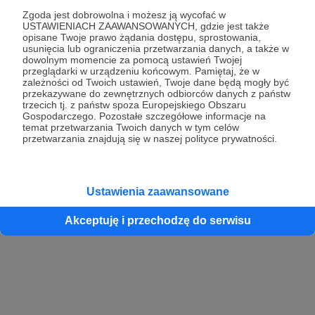
Zgoda jest dobrowolna i możesz ją wycofać w
USTAWIENIACH ZAAWANSOWANYCH, gdzie jest także
opisane Twoje prawo żądania dostępu, sprostowania,
Kontynuuj z Google
usunięcia lub ograniczenia przetwarzania danych, a także w
dowolnym momencie za pomocą ustawień Twojej
przeglądarki w urządzeniu końcowym. Pamiętaj, że w
Kontynuuj z Facebook
zależności od Twoich ustawień, Twoje dane będą mogły być
przekazywane do zewnętrznych odbiorców danych z państw
Kontynuuj z Apple
trzecich tj. z państw spoza Europejskiego Obszaru
Gospodarczego. Pozostałe szczegółowe informacje na
temat przetwarzania Twoich danych w tym celów
przetwarzania znajdują się w naszej polityce prywatności.
Logowanie oznacza akceptację
Regulaminu
oraz
Polityki Prywatności
.
Logując się do serwisu oświadczam, że mam więcej niż 18 lat lub
przekazałem wypełniony i podpisany formularz „Zgodna na założenie
konta przez osobę niepełnoletnią” dostępny w regulaminie Patronite.pl
Ustawienia zaawansowane
Akceptuję i przechodzę do serwisu