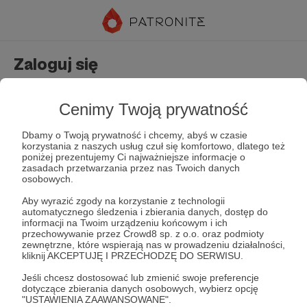
Zaloguj się
Nie masz jeszcze konta?
Załóż konto
Cenimy Twoją prywatność
Dbamy o Twoją prywatność i chcemy, abyś w czasie
korzystania z naszych usług czuł się komfortowo, dlatego też
poniżej prezentujemy Ci najważniejsze informacje o
zasadach przetwarzania przez nas Twoich danych
osobowych.
Aby wyrazić zgody na korzystanie z technologii
automatycznego śledzenia i zbierania danych, dostęp do
Zapamiętaj mnie
Zapomniałeś hasła?
informacji na Twoim urządzeniu końcowym i ich
przechowywanie przez Crowd8 sp. z o.o. oraz podmioty
zewnętrzne, które wspierają nas w prowadzeniu działalności,
kliknij AKCEPTUJĘ I PRZECHODZĘ DO SERWISU.
Zaloguj
Jeśli chcesz dostosować lub zmienić swoje preferencje
dotyczące zbierania danych osobowych, wybierz opcję
"USTAWIENIA ZAAWANSOWANE".
lub