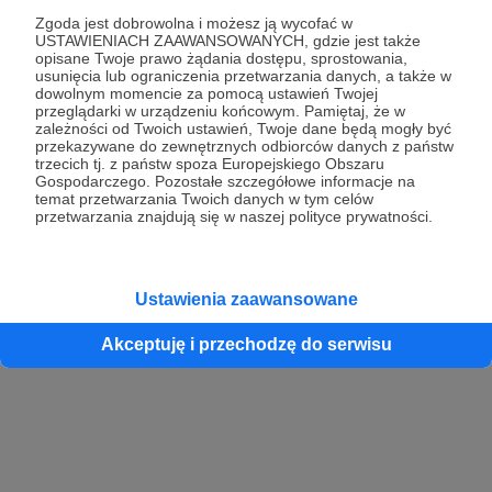
Zgoda jest dobrowolna i możesz ją wycofać w
USTAWIENIACH ZAAWANSOWANYCH, gdzie jest także
opisane Twoje prawo żądania dostępu, sprostowania,
Kontynuuj z Google
usunięcia lub ograniczenia przetwarzania danych, a także w
dowolnym momencie za pomocą ustawień Twojej
przeglądarki w urządzeniu końcowym. Pamiętaj, że w
Kontynuuj z Facebook
zależności od Twoich ustawień, Twoje dane będą mogły być
przekazywane do zewnętrznych odbiorców danych z państw
Kontynuuj z Apple
trzecich tj. z państw spoza Europejskiego Obszaru
Gospodarczego. Pozostałe szczegółowe informacje na
temat przetwarzania Twoich danych w tym celów
przetwarzania znajdują się w naszej polityce prywatności.
Logowanie oznacza akceptację
Regulaminu
oraz
Polityki Prywatności
.
Logując się do serwisu oświadczam, że mam więcej niż 18 lat lub
przekazałem wypełniony i podpisany formularz „Zgodna na założenie
konta przez osobę niepełnoletnią” dostępny w regulaminie Patronite.pl
Ustawienia zaawansowane
Akceptuję i przechodzę do serwisu