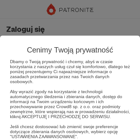
Zaloguj się
Nie masz jeszcze konta?
Załóż konto
Cenimy Twoją prywatność
Dbamy o Twoją prywatność i chcemy, abyś w czasie
korzystania z naszych usług czuł się komfortowo, dlatego też
poniżej prezentujemy Ci najważniejsze informacje o
zasadach przetwarzania przez nas Twoich danych
osobowych.
Aby wyrazić zgody na korzystanie z technologii
automatycznego śledzenia i zbierania danych, dostęp do
Zapamiętaj mnie
Zapomniałeś hasła?
informacji na Twoim urządzeniu końcowym i ich
przechowywanie przez Crowd8 sp. z o.o. oraz podmioty
zewnętrzne, które wspierają nas w prowadzeniu działalności,
kliknij AKCEPTUJĘ I PRZECHODZĘ DO SERWISU.
Zaloguj
Jeśli chcesz dostosować lub zmienić swoje preferencje
dotyczące zbierania danych osobowych, wybierz opcję
"USTAWIENIA ZAAWANSOWANE".
lub