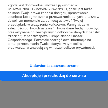
Zgoda jest dobrowolna i możesz ją wycofać w
USTAWIENIACH ZAAWANSOWANYCH, gdzie jest także
opisane Twoje prawo żądania dostępu, sprostowania,
Kontynuuj z Google
usunięcia lub ograniczenia przetwarzania danych, a także w
dowolnym momencie za pomocą ustawień Twojej
przeglądarki w urządzeniu końcowym. Pamiętaj, że w
Kontynuuj z Facebook
zależności od Twoich ustawień, Twoje dane będą mogły być
przekazywane do zewnętrznych odbiorców danych z państw
Kontynuuj z Apple
trzecich tj. z państw spoza Europejskiego Obszaru
Gospodarczego. Pozostałe szczegółowe informacje na
temat przetwarzania Twoich danych w tym celów
przetwarzania znajdują się w naszej polityce prywatności.
Logowanie oznacza akceptację
Regulaminu
oraz
Polityki Prywatności
.
Logując się do serwisu oświadczam, że mam więcej niż 18 lat lub
przekazałem wypełniony i podpisany formularz „Zgodna na założenie
konta przez osobę niepełnoletnią” dostępny w regulaminie Patronite.pl
Ustawienia zaawansowane
Akceptuję i przechodzę do serwisu