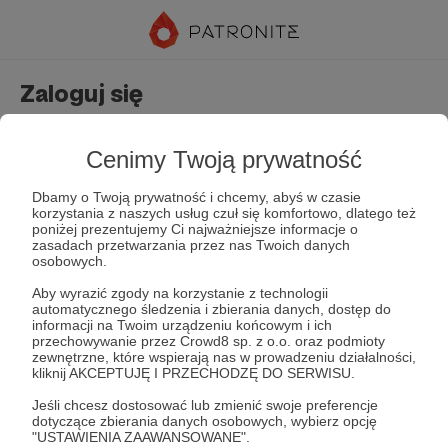
Zaloguj się
Nie masz jeszcze konta?
Załóż konto
Cenimy Twoją prywatność
Dbamy o Twoją prywatność i chcemy, abyś w czasie
korzystania z naszych usług czuł się komfortowo, dlatego też
poniżej prezentujemy Ci najważniejsze informacje o
zasadach przetwarzania przez nas Twoich danych
osobowych.
Aby wyrazić zgody na korzystanie z technologii
automatycznego śledzenia i zbierania danych, dostęp do
Zapamiętaj mnie
Zapomniałeś hasła?
informacji na Twoim urządzeniu końcowym i ich
przechowywanie przez Crowd8 sp. z o.o. oraz podmioty
zewnętrzne, które wspierają nas w prowadzeniu działalności,
kliknij AKCEPTUJĘ I PRZECHODZĘ DO SERWISU.
Zaloguj
Jeśli chcesz dostosować lub zmienić swoje preferencje
dotyczące zbierania danych osobowych, wybierz opcję
"USTAWIENIA ZAAWANSOWANE".
lub