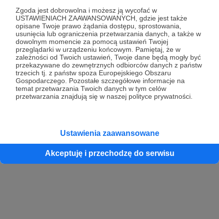
Zgoda jest dobrowolna i możesz ją wycofać w
USTAWIENIACH ZAAWANSOWANYCH, gdzie jest także
opisane Twoje prawo żądania dostępu, sprostowania,
Kontynuuj z Google
usunięcia lub ograniczenia przetwarzania danych, a także w
dowolnym momencie za pomocą ustawień Twojej
przeglądarki w urządzeniu końcowym. Pamiętaj, że w
Kontynuuj z Facebook
zależności od Twoich ustawień, Twoje dane będą mogły być
przekazywane do zewnętrznych odbiorców danych z państw
Kontynuuj z Apple
trzecich tj. z państw spoza Europejskiego Obszaru
Gospodarczego. Pozostałe szczegółowe informacje na
temat przetwarzania Twoich danych w tym celów
przetwarzania znajdują się w naszej polityce prywatności.
Logowanie oznacza akceptację
Regulaminu
oraz
Polityki Prywatności
.
Logując się do serwisu oświadczam, że mam więcej niż 18 lat lub
przekazałem wypełniony i podpisany formularz „Zgodna na założenie
konta przez osobę niepełnoletnią” dostępny w regulaminie Patronite.pl
Ustawienia zaawansowane
Akceptuję i przechodzę do serwisu