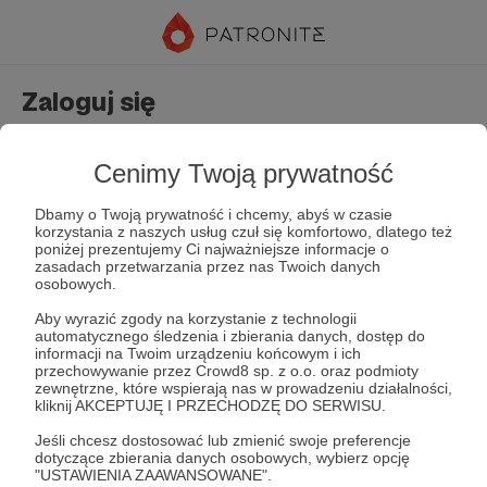
Zaloguj się
Nie masz jeszcze konta?
Załóż konto
Cenimy Twoją prywatność
Dbamy o Twoją prywatność i chcemy, abyś w czasie
korzystania z naszych usług czuł się komfortowo, dlatego też
poniżej prezentujemy Ci najważniejsze informacje o
zasadach przetwarzania przez nas Twoich danych
osobowych.
Aby wyrazić zgody na korzystanie z technologii
automatycznego śledzenia i zbierania danych, dostęp do
Zapamiętaj mnie
Zapomniałeś hasła?
informacji na Twoim urządzeniu końcowym i ich
przechowywanie przez Crowd8 sp. z o.o. oraz podmioty
zewnętrzne, które wspierają nas w prowadzeniu działalności,
kliknij AKCEPTUJĘ I PRZECHODZĘ DO SERWISU.
Zaloguj
Jeśli chcesz dostosować lub zmienić swoje preferencje
dotyczące zbierania danych osobowych, wybierz opcję
"USTAWIENIA ZAAWANSOWANE".
lub