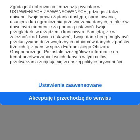
Zgoda jest dobrowolna i możesz ją wycofać w
USTAWIENIACH ZAAWANSOWANYCH, gdzie jest także
opisane Twoje prawo żądania dostępu, sprostowania,
Kontynuuj z Google
usunięcia lub ograniczenia przetwarzania danych, a także w
dowolnym momencie za pomocą ustawień Twojej
przeglądarki w urządzeniu końcowym. Pamiętaj, że w
Kontynuuj z Facebook
zależności od Twoich ustawień, Twoje dane będą mogły być
przekazywane do zewnętrznych odbiorców danych z państw
Kontynuuj z Apple
trzecich tj. z państw spoza Europejskiego Obszaru
Gospodarczego. Pozostałe szczegółowe informacje na
temat przetwarzania Twoich danych w tym celów
przetwarzania znajdują się w naszej polityce prywatności.
Logowanie oznacza akceptację
Regulaminu
oraz
Polityki Prywatności
.
Logując się do serwisu oświadczam, że mam więcej niż 18 lat lub
przekazałem wypełniony i podpisany formularz „Zgodna na założenie
konta przez osobę niepełnoletnią” dostępny w regulaminie Patronite.pl
Ustawienia zaawansowane
Akceptuję i przechodzę do serwisu