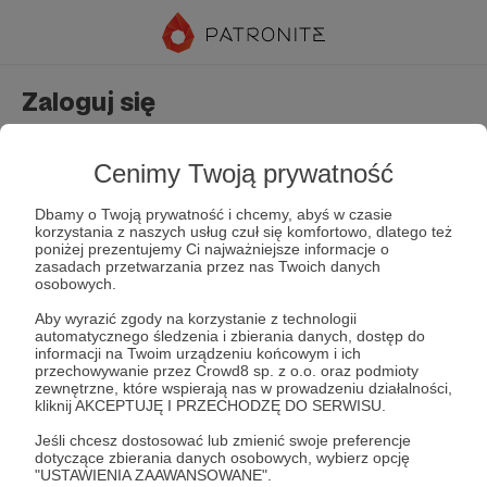
Zaloguj się
Nie masz jeszcze konta?
Załóż konto
Cenimy Twoją prywatność
Dbamy o Twoją prywatność i chcemy, abyś w czasie
korzystania z naszych usług czuł się komfortowo, dlatego też
poniżej prezentujemy Ci najważniejsze informacje o
zasadach przetwarzania przez nas Twoich danych
osobowych.
Aby wyrazić zgody na korzystanie z technologii
automatycznego śledzenia i zbierania danych, dostęp do
Zapamiętaj mnie
Zapomniałeś hasła?
informacji na Twoim urządzeniu końcowym i ich
przechowywanie przez Crowd8 sp. z o.o. oraz podmioty
zewnętrzne, które wspierają nas w prowadzeniu działalności,
kliknij AKCEPTUJĘ I PRZECHODZĘ DO SERWISU.
Zaloguj
Jeśli chcesz dostosować lub zmienić swoje preferencje
dotyczące zbierania danych osobowych, wybierz opcję
"USTAWIENIA ZAAWANSOWANE".
lub