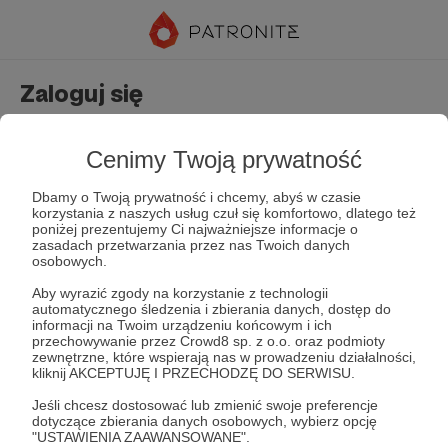
Zaloguj się
Nie masz jeszcze konta?
Załóż konto
Cenimy Twoją prywatność
Dbamy o Twoją prywatność i chcemy, abyś w czasie
korzystania z naszych usług czuł się komfortowo, dlatego też
poniżej prezentujemy Ci najważniejsze informacje o
zasadach przetwarzania przez nas Twoich danych
osobowych.
Aby wyrazić zgody na korzystanie z technologii
automatycznego śledzenia i zbierania danych, dostęp do
Zapamiętaj mnie
Zapomniałeś hasła?
informacji na Twoim urządzeniu końcowym i ich
przechowywanie przez Crowd8 sp. z o.o. oraz podmioty
zewnętrzne, które wspierają nas w prowadzeniu działalności,
kliknij AKCEPTUJĘ I PRZECHODZĘ DO SERWISU.
Zaloguj
Jeśli chcesz dostosować lub zmienić swoje preferencje
dotyczące zbierania danych osobowych, wybierz opcję
"USTAWIENIA ZAAWANSOWANE".
lub