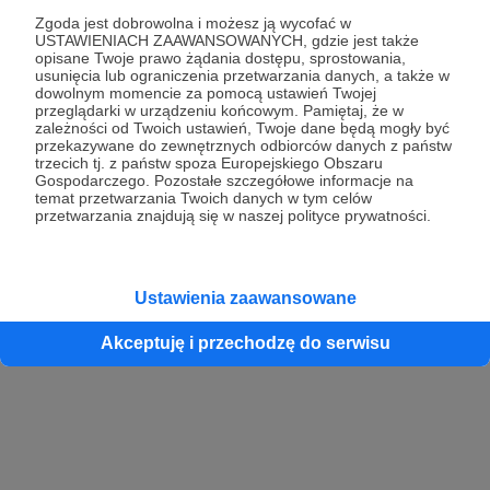
Zgoda jest dobrowolna i możesz ją wycofać w
USTAWIENIACH ZAAWANSOWANYCH, gdzie jest także
opisane Twoje prawo żądania dostępu, sprostowania,
Kontynuuj z Google
usunięcia lub ograniczenia przetwarzania danych, a także w
dowolnym momencie za pomocą ustawień Twojej
przeglądarki w urządzeniu końcowym. Pamiętaj, że w
Kontynuuj z Facebook
zależności od Twoich ustawień, Twoje dane będą mogły być
przekazywane do zewnętrznych odbiorców danych z państw
Kontynuuj z Apple
trzecich tj. z państw spoza Europejskiego Obszaru
Gospodarczego. Pozostałe szczegółowe informacje na
temat przetwarzania Twoich danych w tym celów
przetwarzania znajdują się w naszej polityce prywatności.
Logowanie oznacza akceptację
Regulaminu
oraz
Polityki Prywatności
.
Logując się do serwisu oświadczam, że mam więcej niż 18 lat lub
przekazałem wypełniony i podpisany formularz „Zgodna na założenie
konta przez osobę niepełnoletnią” dostępny w regulaminie Patronite.pl
Ustawienia zaawansowane
Akceptuję i przechodzę do serwisu