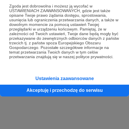
Zgoda jest dobrowolna i możesz ją wycofać w
USTAWIENIACH ZAAWANSOWANYCH, gdzie jest także
opisane Twoje prawo żądania dostępu, sprostowania,
Kontynuuj z Google
usunięcia lub ograniczenia przetwarzania danych, a także w
dowolnym momencie za pomocą ustawień Twojej
przeglądarki w urządzeniu końcowym. Pamiętaj, że w
Kontynuuj z Facebook
zależności od Twoich ustawień, Twoje dane będą mogły być
przekazywane do zewnętrznych odbiorców danych z państw
Kontynuuj z Apple
trzecich tj. z państw spoza Europejskiego Obszaru
Gospodarczego. Pozostałe szczegółowe informacje na
temat przetwarzania Twoich danych w tym celów
przetwarzania znajdują się w naszej polityce prywatności.
Logowanie oznacza akceptację
Regulaminu
oraz
Polityki Prywatności
.
Logując się do serwisu oświadczam, że mam więcej niż 18 lat lub
przekazałem wypełniony i podpisany formularz „Zgodna na założenie
konta przez osobę niepełnoletnią” dostępny w regulaminie Patronite.pl
Ustawienia zaawansowane
Akceptuję i przechodzę do serwisu