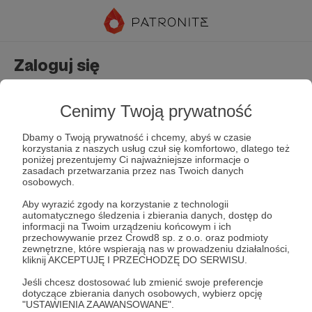
Zaloguj się
Nie masz jeszcze konta?
Załóż konto
Cenimy Twoją prywatność
Dbamy o Twoją prywatność i chcemy, abyś w czasie
korzystania z naszych usług czuł się komfortowo, dlatego też
poniżej prezentujemy Ci najważniejsze informacje o
zasadach przetwarzania przez nas Twoich danych
osobowych.
Aby wyrazić zgody na korzystanie z technologii
automatycznego śledzenia i zbierania danych, dostęp do
Zapamiętaj mnie
Zapomniałeś hasła?
informacji na Twoim urządzeniu końcowym i ich
przechowywanie przez Crowd8 sp. z o.o. oraz podmioty
zewnętrzne, które wspierają nas w prowadzeniu działalności,
kliknij AKCEPTUJĘ I PRZECHODZĘ DO SERWISU.
Zaloguj
Jeśli chcesz dostosować lub zmienić swoje preferencje
dotyczące zbierania danych osobowych, wybierz opcję
"USTAWIENIA ZAAWANSOWANE".
lub