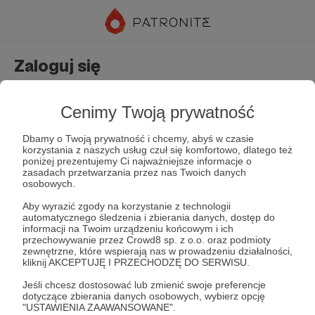
Zaloguj się
Nie masz jeszcze konta?
Załóż konto
Cenimy Twoją prywatność
Dbamy o Twoją prywatność i chcemy, abyś w czasie
korzystania z naszych usług czuł się komfortowo, dlatego też
poniżej prezentujemy Ci najważniejsze informacje o
zasadach przetwarzania przez nas Twoich danych
osobowych.
Aby wyrazić zgody na korzystanie z technologii
automatycznego śledzenia i zbierania danych, dostęp do
Zapamiętaj mnie
Zapomniałeś hasła?
informacji na Twoim urządzeniu końcowym i ich
przechowywanie przez Crowd8 sp. z o.o. oraz podmioty
zewnętrzne, które wspierają nas w prowadzeniu działalności,
kliknij AKCEPTUJĘ I PRZECHODZĘ DO SERWISU.
Zaloguj
Jeśli chcesz dostosować lub zmienić swoje preferencje
dotyczące zbierania danych osobowych, wybierz opcję
"USTAWIENIA ZAAWANSOWANE".
lub