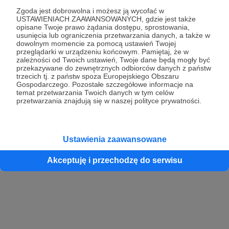
Zgoda jest dobrowolna i możesz ją wycofać w
USTAWIENIACH ZAAWANSOWANYCH, gdzie jest także
opisane Twoje prawo żądania dostępu, sprostowania,
Kontynuuj z Google
usunięcia lub ograniczenia przetwarzania danych, a także w
dowolnym momencie za pomocą ustawień Twojej
przeglądarki w urządzeniu końcowym. Pamiętaj, że w
Kontynuuj z Facebook
zależności od Twoich ustawień, Twoje dane będą mogły być
przekazywane do zewnętrznych odbiorców danych z państw
Kontynuuj z Apple
trzecich tj. z państw spoza Europejskiego Obszaru
Gospodarczego. Pozostałe szczegółowe informacje na
temat przetwarzania Twoich danych w tym celów
przetwarzania znajdują się w naszej polityce prywatności.
Logowanie oznacza akceptację
Regulaminu
oraz
Polityki Prywatności
.
Logując się do serwisu oświadczam, że mam więcej niż 18 lat lub
przekazałem wypełniony i podpisany formularz „Zgodna na założenie
konta przez osobę niepełnoletnią” dostępny w regulaminie Patronite.pl
Ustawienia zaawansowane
Akceptuję i przechodzę do serwisu