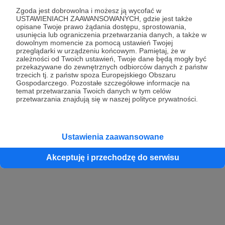
Zgoda jest dobrowolna i możesz ją wycofać w
USTAWIENIACH ZAAWANSOWANYCH, gdzie jest także
opisane Twoje prawo żądania dostępu, sprostowania,
Kontynuuj z Google
usunięcia lub ograniczenia przetwarzania danych, a także w
dowolnym momencie za pomocą ustawień Twojej
przeglądarki w urządzeniu końcowym. Pamiętaj, że w
Kontynuuj z Facebook
zależności od Twoich ustawień, Twoje dane będą mogły być
przekazywane do zewnętrznych odbiorców danych z państw
Kontynuuj z Apple
trzecich tj. z państw spoza Europejskiego Obszaru
Gospodarczego. Pozostałe szczegółowe informacje na
temat przetwarzania Twoich danych w tym celów
przetwarzania znajdują się w naszej polityce prywatności.
Logowanie oznacza akceptację
Regulaminu
oraz
Polityki Prywatności
.
Logując się do serwisu oświadczam, że mam więcej niż 18 lat lub
przekazałem wypełniony i podpisany formularz „Zgodna na założenie
konta przez osobę niepełnoletnią” dostępny w regulaminie Patronite.pl
Ustawienia zaawansowane
Akceptuję i przechodzę do serwisu