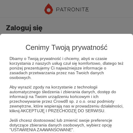
Zaloguj się
Nie masz jeszcze konta?
Załóż konto
Cenimy Twoją prywatność
Dbamy o Twoją prywatność i chcemy, abyś w czasie
korzystania z naszych usług czuł się komfortowo, dlatego też
poniżej prezentujemy Ci najważniejsze informacje o
zasadach przetwarzania przez nas Twoich danych
osobowych.
Aby wyrazić zgody na korzystanie z technologii
automatycznego śledzenia i zbierania danych, dostęp do
Zapamiętaj mnie
Zapomniałeś hasła?
informacji na Twoim urządzeniu końcowym i ich
przechowywanie przez Crowd8 sp. z o.o. oraz podmioty
zewnętrzne, które wspierają nas w prowadzeniu działalności,
kliknij AKCEPTUJĘ I PRZECHODZĘ DO SERWISU.
Zaloguj
Jeśli chcesz dostosować lub zmienić swoje preferencje
dotyczące zbierania danych osobowych, wybierz opcję
"USTAWIENIA ZAAWANSOWANE".
lub