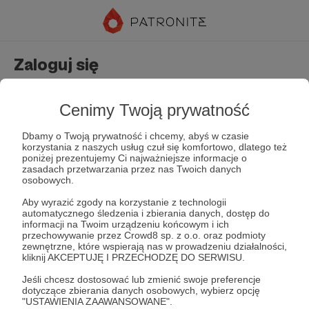
Zaloguj się
Nie masz jeszcze konta?
Załóż konto
Cenimy Twoją prywatność
Dbamy o Twoją prywatność i chcemy, abyś w czasie
korzystania z naszych usług czuł się komfortowo, dlatego też
poniżej prezentujemy Ci najważniejsze informacje o
zasadach przetwarzania przez nas Twoich danych
osobowych.
Aby wyrazić zgody na korzystanie z technologii
automatycznego śledzenia i zbierania danych, dostęp do
Zapamiętaj mnie
Zapomniałeś hasła?
informacji na Twoim urządzeniu końcowym i ich
przechowywanie przez Crowd8 sp. z o.o. oraz podmioty
zewnętrzne, które wspierają nas w prowadzeniu działalności,
kliknij AKCEPTUJĘ I PRZECHODZĘ DO SERWISU.
Zaloguj
Jeśli chcesz dostosować lub zmienić swoje preferencje
dotyczące zbierania danych osobowych, wybierz opcję
"USTAWIENIA ZAAWANSOWANE".
lub