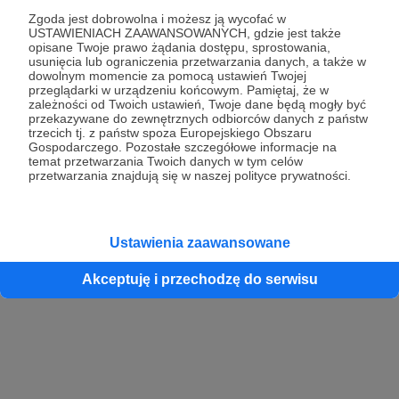
Zgoda jest dobrowolna i możesz ją wycofać w
USTAWIENIACH ZAAWANSOWANYCH, gdzie jest także
opisane Twoje prawo żądania dostępu, sprostowania,
Kontynuuj z Google
usunięcia lub ograniczenia przetwarzania danych, a także w
dowolnym momencie za pomocą ustawień Twojej
przeglądarki w urządzeniu końcowym. Pamiętaj, że w
Kontynuuj z Facebook
zależności od Twoich ustawień, Twoje dane będą mogły być
przekazywane do zewnętrznych odbiorców danych z państw
Kontynuuj z Apple
trzecich tj. z państw spoza Europejskiego Obszaru
Gospodarczego. Pozostałe szczegółowe informacje na
temat przetwarzania Twoich danych w tym celów
przetwarzania znajdują się w naszej polityce prywatności.
Logowanie oznacza akceptację
Regulaminu
oraz
Polityki Prywatności
.
Logując się do serwisu oświadczam, że mam więcej niż 18 lat lub
przekazałem wypełniony i podpisany formularz „Zgodna na założenie
konta przez osobę niepełnoletnią” dostępny w regulaminie Patronite.pl
Ustawienia zaawansowane
Akceptuję i przechodzę do serwisu