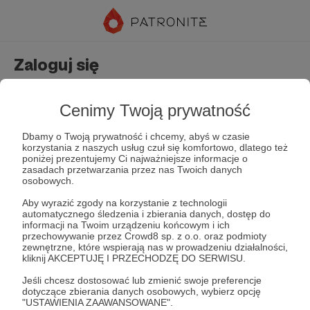
Zaloguj się
Nie masz jeszcze konta?
Załóż konto
Cenimy Twoją prywatność
Dbamy o Twoją prywatność i chcemy, abyś w czasie
korzystania z naszych usług czuł się komfortowo, dlatego też
poniżej prezentujemy Ci najważniejsze informacje o
zasadach przetwarzania przez nas Twoich danych
osobowych.
Aby wyrazić zgody na korzystanie z technologii
automatycznego śledzenia i zbierania danych, dostęp do
Zapamiętaj mnie
Zapomniałeś hasła?
informacji na Twoim urządzeniu końcowym i ich
przechowywanie przez Crowd8 sp. z o.o. oraz podmioty
zewnętrzne, które wspierają nas w prowadzeniu działalności,
kliknij AKCEPTUJĘ I PRZECHODZĘ DO SERWISU.
Zaloguj
Jeśli chcesz dostosować lub zmienić swoje preferencje
dotyczące zbierania danych osobowych, wybierz opcję
"USTAWIENIA ZAAWANSOWANE".
lub