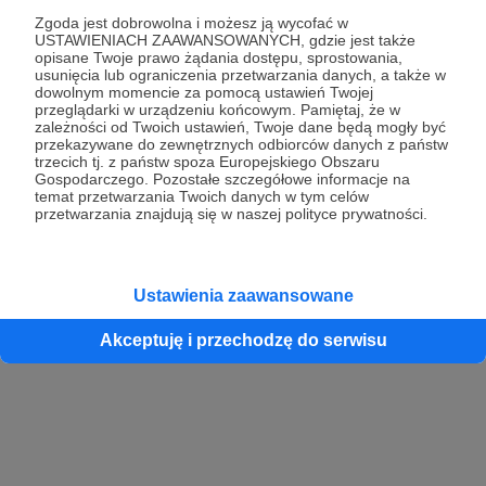
Zgoda jest dobrowolna i możesz ją wycofać w
USTAWIENIACH ZAAWANSOWANYCH, gdzie jest także
opisane Twoje prawo żądania dostępu, sprostowania,
Kontynuuj z Google
usunięcia lub ograniczenia przetwarzania danych, a także w
dowolnym momencie za pomocą ustawień Twojej
przeglądarki w urządzeniu końcowym. Pamiętaj, że w
Kontynuuj z Facebook
zależności od Twoich ustawień, Twoje dane będą mogły być
przekazywane do zewnętrznych odbiorców danych z państw
Kontynuuj z Apple
trzecich tj. z państw spoza Europejskiego Obszaru
Gospodarczego. Pozostałe szczegółowe informacje na
temat przetwarzania Twoich danych w tym celów
przetwarzania znajdują się w naszej polityce prywatności.
Logowanie oznacza akceptację
Regulaminu
oraz
Polityki Prywatności
.
Logując się do serwisu oświadczam, że mam więcej niż 18 lat lub
przekazałem wypełniony i podpisany formularz „Zgodna na założenie
konta przez osobę niepełnoletnią” dostępny w regulaminie Patronite.pl
Ustawienia zaawansowane
Akceptuję i przechodzę do serwisu