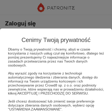
Zaloguj się
Nie masz jeszcze konta?
Załóż konto
Cenimy Twoją prywatność
Dbamy o Twoją prywatność i chcemy, abyś w czasie
korzystania z naszych usług czuł się komfortowo, dlatego też
poniżej prezentujemy Ci najważniejsze informacje o
zasadach przetwarzania przez nas Twoich danych
osobowych.
Aby wyrazić zgody na korzystanie z technologii
automatycznego śledzenia i zbierania danych, dostęp do
Zapamiętaj mnie
Zapomniałeś hasła?
informacji na Twoim urządzeniu końcowym i ich
przechowywanie przez Crowd8 sp. z o.o. oraz podmioty
zewnętrzne, które wspierają nas w prowadzeniu działalności,
kliknij AKCEPTUJĘ I PRZECHODZĘ DO SERWISU.
Zaloguj
Jeśli chcesz dostosować lub zmienić swoje preferencje
dotyczące zbierania danych osobowych, wybierz opcję
"USTAWIENIA ZAAWANSOWANE".
lub