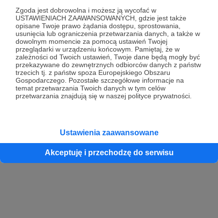
Zgoda jest dobrowolna i możesz ją wycofać w
USTAWIENIACH ZAAWANSOWANYCH, gdzie jest także
opisane Twoje prawo żądania dostępu, sprostowania,
Kontynuuj z Google
usunięcia lub ograniczenia przetwarzania danych, a także w
dowolnym momencie za pomocą ustawień Twojej
przeglądarki w urządzeniu końcowym. Pamiętaj, że w
Kontynuuj z Facebook
zależności od Twoich ustawień, Twoje dane będą mogły być
przekazywane do zewnętrznych odbiorców danych z państw
Kontynuuj z Apple
trzecich tj. z państw spoza Europejskiego Obszaru
Gospodarczego. Pozostałe szczegółowe informacje na
temat przetwarzania Twoich danych w tym celów
przetwarzania znajdują się w naszej polityce prywatności.
Logowanie oznacza akceptację
Regulaminu
oraz
Polityki Prywatności
.
Logując się do serwisu oświadczam, że mam więcej niż 18 lat lub
przekazałem wypełniony i podpisany formularz „Zgodna na założenie
konta przez osobę niepełnoletnią” dostępny w regulaminie Patronite.pl
Ustawienia zaawansowane
Akceptuję i przechodzę do serwisu