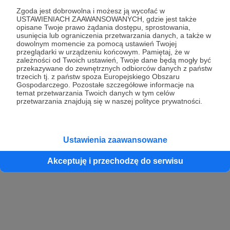
Zgoda jest dobrowolna i możesz ją wycofać w
USTAWIENIACH ZAAWANSOWANYCH, gdzie jest także
opisane Twoje prawo żądania dostępu, sprostowania,
Kontynuuj z Google
usunięcia lub ograniczenia przetwarzania danych, a także w
dowolnym momencie za pomocą ustawień Twojej
przeglądarki w urządzeniu końcowym. Pamiętaj, że w
Kontynuuj z Facebook
zależności od Twoich ustawień, Twoje dane będą mogły być
przekazywane do zewnętrznych odbiorców danych z państw
Kontynuuj z Apple
trzecich tj. z państw spoza Europejskiego Obszaru
Gospodarczego. Pozostałe szczegółowe informacje na
temat przetwarzania Twoich danych w tym celów
przetwarzania znajdują się w naszej polityce prywatności.
Logowanie oznacza akceptację
Regulaminu
oraz
Polityki Prywatności
.
Logując się do serwisu oświadczam, że mam więcej niż 18 lat lub
przekazałem wypełniony i podpisany formularz „Zgodna na założenie
konta przez osobę niepełnoletnią” dostępny w regulaminie Patronite.pl
Ustawienia zaawansowane
Akceptuję i przechodzę do serwisu