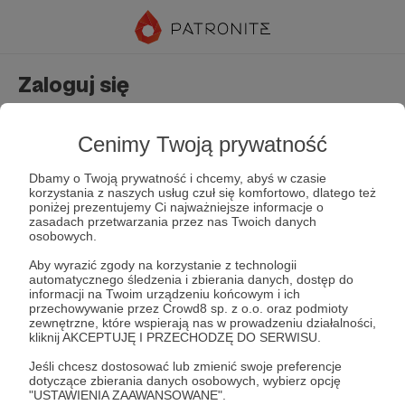
Zaloguj się
Nie masz jeszcze konta?
Załóż konto
Cenimy Twoją prywatność
Dbamy o Twoją prywatność i chcemy, abyś w czasie
korzystania z naszych usług czuł się komfortowo, dlatego też
poniżej prezentujemy Ci najważniejsze informacje o
zasadach przetwarzania przez nas Twoich danych
osobowych.
Aby wyrazić zgody na korzystanie z technologii
automatycznego śledzenia i zbierania danych, dostęp do
Zapamiętaj mnie
Zapomniałeś hasła?
informacji na Twoim urządzeniu końcowym i ich
przechowywanie przez Crowd8 sp. z o.o. oraz podmioty
zewnętrzne, które wspierają nas w prowadzeniu działalności,
kliknij AKCEPTUJĘ I PRZECHODZĘ DO SERWISU.
Zaloguj
Jeśli chcesz dostosować lub zmienić swoje preferencje
dotyczące zbierania danych osobowych, wybierz opcję
"USTAWIENIA ZAAWANSOWANE".
lub