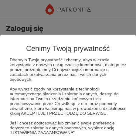
Zaloguj się
Nie masz jeszcze konta?
Załóż konto
Cenimy Twoją prywatność
Dbamy o Twoją prywatność i chcemy, abyś w czasie
korzystania z naszych usług czuł się komfortowo, dlatego też
poniżej prezentujemy Ci najważniejsze informacje o
zasadach przetwarzania przez nas Twoich danych
osobowych.
Aby wyrazić zgody na korzystanie z technologii
automatycznego śledzenia i zbierania danych, dostęp do
Zapamiętaj mnie
Zapomniałeś hasła?
informacji na Twoim urządzeniu końcowym i ich
przechowywanie przez Crowd8 sp. z o.o. oraz podmioty
zewnętrzne, które wspierają nas w prowadzeniu działalności,
kliknij AKCEPTUJĘ I PRZECHODZĘ DO SERWISU.
Zaloguj
Jeśli chcesz dostosować lub zmienić swoje preferencje
dotyczące zbierania danych osobowych, wybierz opcję
"USTAWIENIA ZAAWANSOWANE".
lub