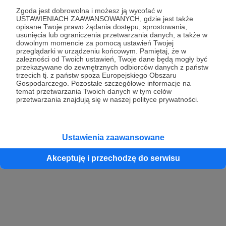
Zgoda jest dobrowolna i możesz ją wycofać w
USTAWIENIACH ZAAWANSOWANYCH, gdzie jest także
opisane Twoje prawo żądania dostępu, sprostowania,
Kontynuuj z Google
usunięcia lub ograniczenia przetwarzania danych, a także w
dowolnym momencie za pomocą ustawień Twojej
przeglądarki w urządzeniu końcowym. Pamiętaj, że w
Kontynuuj z Facebook
zależności od Twoich ustawień, Twoje dane będą mogły być
przekazywane do zewnętrznych odbiorców danych z państw
Kontynuuj z Apple
trzecich tj. z państw spoza Europejskiego Obszaru
Gospodarczego. Pozostałe szczegółowe informacje na
temat przetwarzania Twoich danych w tym celów
przetwarzania znajdują się w naszej polityce prywatności.
Logowanie oznacza akceptację
Regulaminu
oraz
Polityki Prywatności
.
Logując się do serwisu oświadczam, że mam więcej niż 18 lat lub
przekazałem wypełniony i podpisany formularz „Zgodna na założenie
konta przez osobę niepełnoletnią” dostępny w regulaminie Patronite.pl
Ustawienia zaawansowane
Akceptuję i przechodzę do serwisu