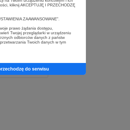
acji na Twoim urządzeniu końcowym i ich
alności, kliknij AKCEPTUJĘ I PRZECHODZĘ
cję "USTAWIENIA ZAAWANSOWANE".
oje prawo żądania dostępu,
wień Twojej przeglądarki w urządzeniu
trznych odbiorców danych z państw
 przetwarzania Twoich danych w tym
le
ook
przechodzę do serwisu
e