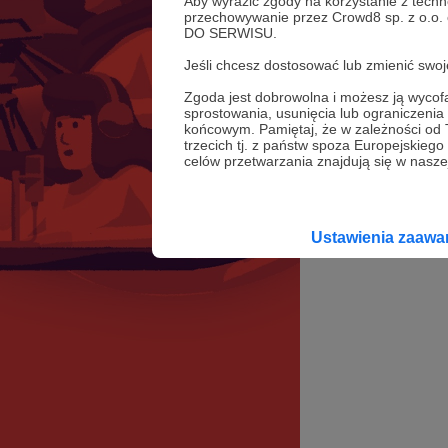
Aby wyrazić zgody na korzystanie z techn
przechowywanie przez Crowd8 sp. z o.o.
DO SERWISU.
Jeśli chcesz dostosować lub zmienić sw
Zgoda jest dobrowolna i możesz ją wyc
sprostowania, usunięcia lub ograniczeni
końcowym. Pamiętaj, że w zależności od
trzecich tj. z państw spoza Europejskie
celów przetwarzania znajdują się w naszej
Ustawienia zaaw