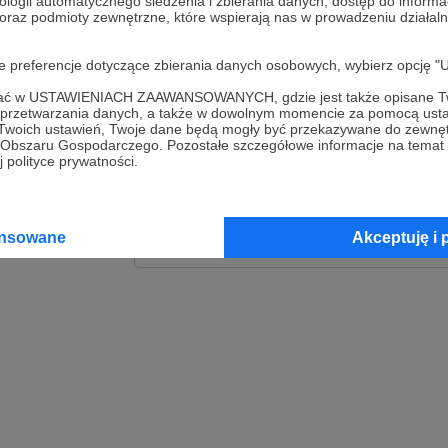
ologii automatycznego śledzenia i zbierania danych, dostęp do inform
 oraz podmioty zewnętrzne, które wspierają nas w prowadzeniu dział
Zaloguj
oje preferencje dotyczące zbierania danych osobowych, wybierz op
lub
ofać w USTAWIENIACH ZAAWANSOWANYCH, gdzie jest także opisane Tw
a przetwarzania danych, a także w dowolnym momencie za pomocą usta
 Twoich ustawień, Twoje dane będą mogły być przekazywane do zewnę
go Obszaru Gospodarczego. Pozostałe szczegółowe informacje na temat
Kontynuuj z Goog
 polityce prywatności.
Kontynuuj z Faceb
ansowane
Akceptuję i 
Kontynuuj z Appl