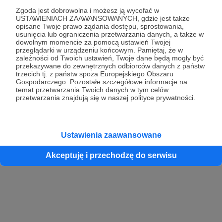
Zgoda jest dobrowolna i możesz ją wycofać w
USTAWIENIACH ZAAWANSOWANYCH, gdzie jest także
opisane Twoje prawo żądania dostępu, sprostowania,
Kontynuuj z Google
usunięcia lub ograniczenia przetwarzania danych, a także w
dowolnym momencie za pomocą ustawień Twojej
przeglądarki w urządzeniu końcowym. Pamiętaj, że w
Kontynuuj z Facebook
zależności od Twoich ustawień, Twoje dane będą mogły być
przekazywane do zewnętrznych odbiorców danych z państw
Kontynuuj z Apple
trzecich tj. z państw spoza Europejskiego Obszaru
Gospodarczego. Pozostałe szczegółowe informacje na
temat przetwarzania Twoich danych w tym celów
przetwarzania znajdują się w naszej polityce prywatności.
Logowanie oznacza akceptację
Regulaminu
oraz
Polityki Prywatności
.
Logując się do serwisu oświadczam, że mam więcej niż 18 lat lub
przekazałem wypełniony i podpisany formularz „Zgodna na założenie
konta przez osobę niepełnoletnią” dostępny w regulaminie Patronite.pl
Ustawienia zaawansowane
Akceptuję i przechodzę do serwisu