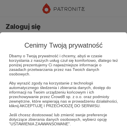
Zaloguj się
Nie masz jeszcze konta?
Załóż konto
Cenimy Twoją prywatność
Dbamy o Twoją prywatność i chcemy, abyś w czasie
korzystania z naszych usług czuł się komfortowo, dlatego też
poniżej prezentujemy Ci najważniejsze informacje o
zasadach przetwarzania przez nas Twoich danych
osobowych.
Aby wyrazić zgody na korzystanie z technologii
automatycznego śledzenia i zbierania danych, dostęp do
Zapamiętaj mnie
Zapomniałeś hasła?
informacji na Twoim urządzeniu końcowym i ich
przechowywanie przez Crowd8 sp. z o.o. oraz podmioty
zewnętrzne, które wspierają nas w prowadzeniu działalności,
kliknij AKCEPTUJĘ I PRZECHODZĘ DO SERWISU.
Zaloguj
Jeśli chcesz dostosować lub zmienić swoje preferencje
dotyczące zbierania danych osobowych, wybierz opcję
"USTAWIENIA ZAAWANSOWANE".
lub