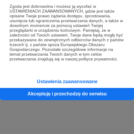
Zgoda jest dobrowolna i możesz ją wycofać w
USTAWIENIACH ZAAWANSOWANYCH, gdzie jest także
opisane Twoje prawo żądania dostępu, sprostowania,
Kontynuuj z Google
usunięcia lub ograniczenia przetwarzania danych, a także w
dowolnym momencie za pomocą ustawień Twojej
przeglądarki w urządzeniu końcowym. Pamiętaj, że w
Kontynuuj z Facebook
zależności od Twoich ustawień, Twoje dane będą mogły być
przekazywane do zewnętrznych odbiorców danych z państw
Kontynuuj z Apple
trzecich tj. z państw spoza Europejskiego Obszaru
Gospodarczego. Pozostałe szczegółowe informacje na
temat przetwarzania Twoich danych w tym celów
przetwarzania znajdują się w naszej polityce prywatności.
Logowanie oznacza akceptację
Regulaminu
oraz
Polityki Prywatności
.
Logując się do serwisu oświadczam, że mam więcej niż 18 lat lub
przekazałem wypełniony i podpisany formularz „Zgodna na założenie
konta przez osobę niepełnoletnią” dostępny w regulaminie Patronite.pl
Ustawienia zaawansowane
Akceptuję i przechodzę do serwisu