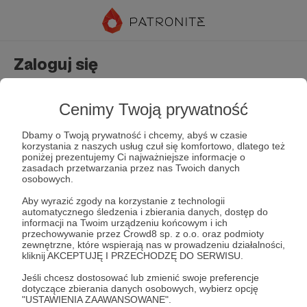
Zaloguj się
Nie masz jeszcze konta?
Załóż konto
Cenimy Twoją prywatność
Dbamy o Twoją prywatność i chcemy, abyś w czasie
korzystania z naszych usług czuł się komfortowo, dlatego też
poniżej prezentujemy Ci najważniejsze informacje o
zasadach przetwarzania przez nas Twoich danych
osobowych.
Aby wyrazić zgody na korzystanie z technologii
automatycznego śledzenia i zbierania danych, dostęp do
Zapamiętaj mnie
Zapomniałeś hasła?
informacji na Twoim urządzeniu końcowym i ich
przechowywanie przez Crowd8 sp. z o.o. oraz podmioty
zewnętrzne, które wspierają nas w prowadzeniu działalności,
kliknij AKCEPTUJĘ I PRZECHODZĘ DO SERWISU.
Zaloguj
Jeśli chcesz dostosować lub zmienić swoje preferencje
dotyczące zbierania danych osobowych, wybierz opcję
"USTAWIENIA ZAAWANSOWANE".
lub