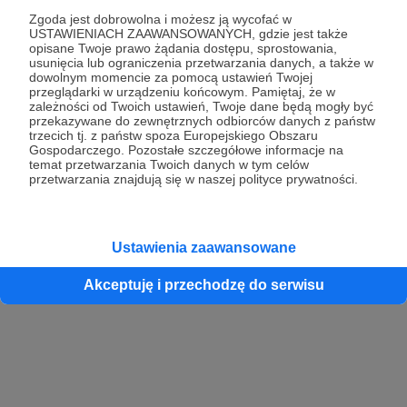
Zgoda jest dobrowolna i możesz ją wycofać w
USTAWIENIACH ZAAWANSOWANYCH, gdzie jest także
opisane Twoje prawo żądania dostępu, sprostowania,
Kontynuuj z Google
usunięcia lub ograniczenia przetwarzania danych, a także w
dowolnym momencie za pomocą ustawień Twojej
przeglądarki w urządzeniu końcowym. Pamiętaj, że w
Kontynuuj z Facebook
zależności od Twoich ustawień, Twoje dane będą mogły być
przekazywane do zewnętrznych odbiorców danych z państw
Kontynuuj z Apple
trzecich tj. z państw spoza Europejskiego Obszaru
Gospodarczego. Pozostałe szczegółowe informacje na
temat przetwarzania Twoich danych w tym celów
przetwarzania znajdują się w naszej polityce prywatności.
Logowanie oznacza akceptację
Regulaminu
oraz
Polityki Prywatności
.
Logując się do serwisu oświadczam, że mam więcej niż 18 lat lub
przekazałem wypełniony i podpisany formularz „Zgodna na założenie
konta przez osobę niepełnoletnią” dostępny w regulaminie Patronite.pl
Ustawienia zaawansowane
Akceptuję i przechodzę do serwisu