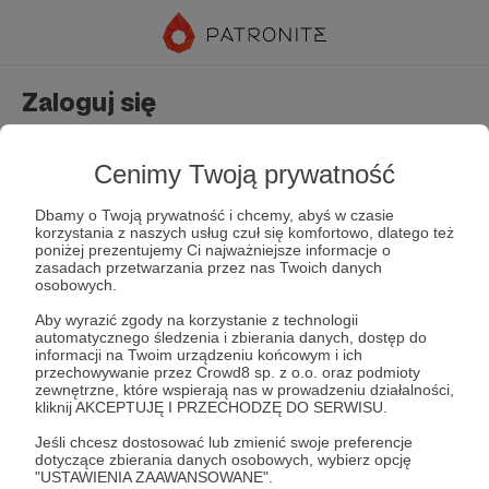
Zaloguj się
Nie masz jeszcze konta?
Załóż konto
Cenimy Twoją prywatność
Dbamy o Twoją prywatność i chcemy, abyś w czasie
korzystania z naszych usług czuł się komfortowo, dlatego też
poniżej prezentujemy Ci najważniejsze informacje o
zasadach przetwarzania przez nas Twoich danych
osobowych.
Aby wyrazić zgody na korzystanie z technologii
automatycznego śledzenia i zbierania danych, dostęp do
Zapamiętaj mnie
Zapomniałeś hasła?
informacji na Twoim urządzeniu końcowym i ich
przechowywanie przez Crowd8 sp. z o.o. oraz podmioty
zewnętrzne, które wspierają nas w prowadzeniu działalności,
kliknij AKCEPTUJĘ I PRZECHODZĘ DO SERWISU.
Zaloguj
Jeśli chcesz dostosować lub zmienić swoje preferencje
dotyczące zbierania danych osobowych, wybierz opcję
"USTAWIENIA ZAAWANSOWANE".
lub