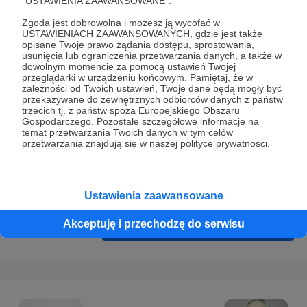
"USTAWIENIA ZAAWANSOWANE".
Prywatności
.
Zgoda jest dobrowolna i możesz ją wycofać w
* Wyrażam zgodę na przetwarzanie moich danych
USTAWIENIACH ZAAWANSOWANYCH, gdzie jest także
osobowych podanych w formularzu rejestracyjnym w celu
opisane Twoje prawo żądania dostępu, sprostowania,
usunięcia lub ograniczenia przetwarzania danych, a także w
prawidłowego świadczenia usług serwisu Patronite.
dowolnym momencie za pomocą ustawień Twojej
przeglądarki w urządzeniu końcowym. Pamiętaj, że w
Wyrażam zgodę na otrzymywanie drogą elektroniczną
zależności od Twoich ustawień, Twoje dane będą mogły być
przekazywane do zewnętrznych odbiorców danych z państw
informacji handlowych - newslettera. Opcja ta może zostać
trzecich tj. z państw spoza Europejskiego Obszaru
zmieniona w ustawieniach konta.
Gospodarczego. Pozostałe szczegółowe informacje na
temat przetwarzania Twoich danych w tym celów
przetwarzania znajdują się w naszej polityce prywatności.
Ustawienia zaawansowane
Akceptuję i przechodzę do serwisu
Cofnij
Zarejestruj się i przejdź dalej