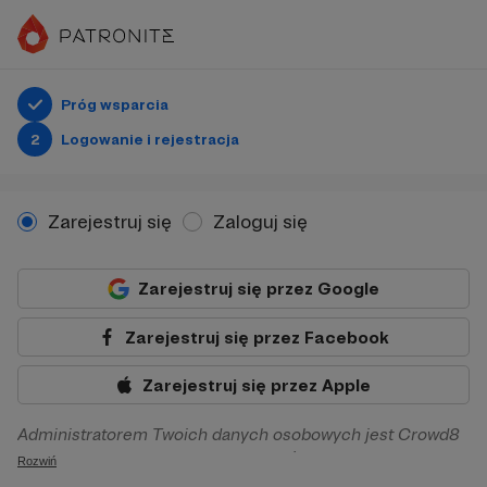
Próg wsparcia
2
Logowanie i rejestracja
Zarejestruj się
Zaloguj się
Zarejestruj się przez Google
Zarejestruj się przez Facebook
Zarejestruj się przez Apple
Administratorem Twoich danych osobowych jest Crowd8
sp. z o.o. z siedziba w Warszawie, ul. Żwirki i Wigury 16, 02-
Rozwiń
092 Warszawa. Twoje dane osobowe będą przetwarzane w