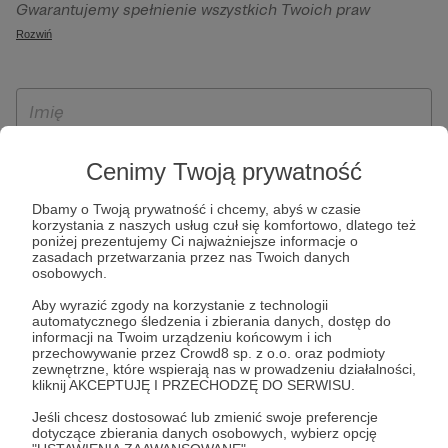
Gwarantujemy spełnienie wszystkich Twoich praw
szczególności w celu wykonania umowy zawartej z Tobą, w
wynikających z ogólnego rozporządzenia o ochronie
Rozwiń
tym do umożliwienia świadczenia usługi drogą
danych, tj. prawo dostępu, sprostowania oraz usunięcia
elektroniczną oraz pełnego korzystania z platformy
Twoich danych, ograniczenia ich przetwarzania, prawo do
Patronite.pl, w tym możliwości dokonywania oraz
ich przenoszenia, niepodlegania zautomatyzowanemu
otrzymywania wsparcia na naszej platformie oraz
podejmowaniu decyzji, w tym profilowaniu, a także prawo
dokonywania płatności.
wyrażenia sprzeciwu wobec przetwarzania Twoich danych
Cenimy Twoją prywatność
osobowych. Rejestracja dla osób niepełnoletnich możliwa
jest po przekazaniu podpisanego formularza "Zgodna na
Dbamy o Twoją prywatność i chcemy, abyś w czasie
założenie konta przez osobę niepełnoletnią", formularz
korzystania z naszych usług czuł się komfortowo, dlatego też
poniżej prezentujemy Ci najważniejsze informacje o
dostępny jest na stronie regulaminu Patronite.pl.
zasadach przetwarzania przez nas Twoich danych
osobowych.
Aby wyrazić zgody na korzystanie z technologii
automatycznego śledzenia i zbierania danych, dostęp do
informacji na Twoim urządzeniu końcowym i ich
przechowywanie przez Crowd8 sp. z o.o. oraz podmioty
zewnętrzne, które wspierają nas w prowadzeniu działalności,
kliknij AKCEPTUJĘ I PRZECHODZĘ DO SERWISU.
Jeśli chcesz dostosować lub zmienić swoje preferencje
* Zapoznałem się i akceptuję
Regulamin
serwisu oraz
Politykę
dotyczące zbierania danych osobowych, wybierz opcję