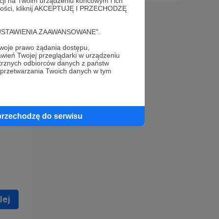
acji na Twoim urządzeniu końcowym i ich
alności, kliknij AKCEPTUJĘ I PRZECHODZĘ
cję "USTAWIENIA ZAAWANSOWANE".
oje prawo żądania dostępu,
wień Twojej przeglądarki w urządzeniu
trznych odbiorców danych z państw
 celu
 przetwarzania Twoich danych w tym
ną
 zostać
przechodzę do serwisu
lej