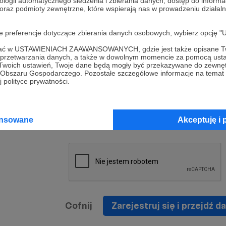
ologii automatycznego śledzenia i zbierania danych, dostęp do inform
a umowy
nie
 oraz podmioty zewnętrzne, które wspierają nas w prowadzeniu dział
nia
nięcia
nia z
* Zapoznałem się i akceptuję
Regulamin
serwisu oraz
prawo
oje preferencje dotyczące zbierania danych osobowych, wybierz op
wania
Politykę Prywatności
.
zowanemu
ofać w USTAWIENIACH ZAAWANSOWANYCH, gdzie jest także opisane Tw
 oraz
że prawo
a przetwarzania danych, a także w dowolnym momencie za pomocą usta
* Wyrażam zgodę na przetwarzanie moich danych
 Twoich ustawień, Twoje dane będą mogły być przekazywane do zewnę
h
osobowych podanych w formularzu rejestracyjnym w
go Obszaru Gospodarczego. Pozostałe szczegółowe informacje na temat
 polityce prywatności.
prawidłowego świadczenia usług serwisu Patronite.
Wyrażam zgodę na otrzymywanie drogą elektronicz
nta
informacji handlowych - newslettera. Opcja ta może
jest na
ansowane
Akceptuję i 
zmieniona w ustawieniach konta.
Cofnij
Zarejestruj się i przejdź da