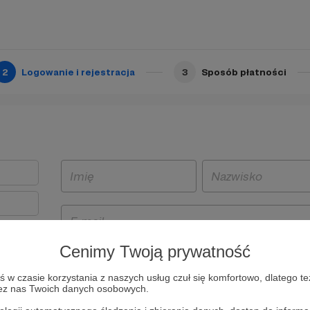
2
Logowanie i rejestracja
3
Sposób płatności
Cenimy Twoją prywatność
t
w czasie korzystania z naszych usług czuł się komfortowo, dlatego te
i i
zez nas Twoich danych osobowych.
owe będą
aw