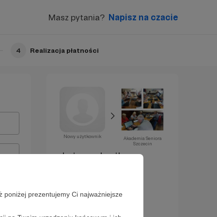
Masz pytania?
Napisz na czacie
4
Realizacja płatności
Nowy użytkownik
Akademia Seniora
Szczecin
Już za chwilę
zostaniesz
Patronem!
ż poniżej prezentujemy Ci najważniejsze