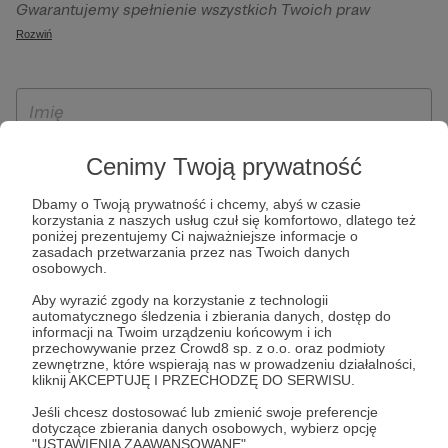
Gwarantujemy spełnienie wszystkich Twoich praw
szczególności w celu wykonania umowy zawartej z Tobą, w
wynikających z ogólnego rozporządzenia o ochronie
Rozwiń
tym do umożliwienia świadczenia usługi drogą
danych, tj. prawo dostępu, sprostowania oraz usunięcia
elektroniczną oraz pełnego korzystania z platformy
Twoich danych, ograniczenia ich przetwarzania, prawo do
Patronite.pl, w tym możliwości dokonywania oraz
ich przenoszenia, niepodlegania zautomatyzowanemu
otrzymywania wsparcia na naszej platformie oraz
podejmowaniu decyzji, w tym profilowaniu, a także prawo
dokonywania płatności.
wyrażenia sprzeciwu wobec przetwarzania Twoich danych
Cenimy Twoją prywatność
osobowych. Rejestracja dla osób niepełnoletnich możliwa
jest po przekazaniu podpisanego formularza "Zgodna na
Dbamy o Twoją prywatność i chcemy, abyś w czasie
korzystania z naszych usług czuł się komfortowo, dlatego też
założenie konta przez osobę niepełnoletnią", formularz
poniżej prezentujemy Ci najważniejsze informacje o
dostępny jest na stronie regulaminu Patronite.pl.
zasadach przetwarzania przez nas Twoich danych
osobowych.
Aby wyrazić zgody na korzystanie z technologii
automatycznego śledzenia i zbierania danych, dostęp do
informacji na Twoim urządzeniu końcowym i ich
przechowywanie przez Crowd8 sp. z o.o. oraz podmioty
zewnętrzne, które wspierają nas w prowadzeniu działalności,
kliknij AKCEPTUJĘ I PRZECHODZĘ DO SERWISU.
Jeśli chcesz dostosować lub zmienić swoje preferencje
* Zapoznałem się i akceptuję
Regulamin
serwisu oraz
Politykę
dotyczące zbierania danych osobowych, wybierz opcję
"USTAWIENIA ZAAWANSOWANE".