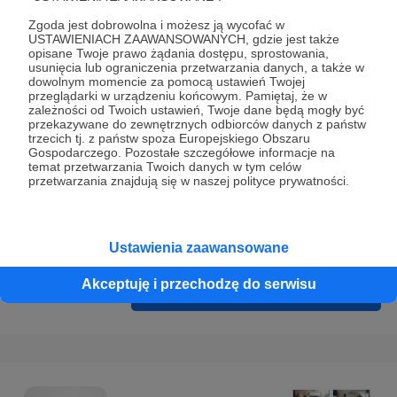
Prywatności
.
Zgoda jest dobrowolna i możesz ją wycofać w
* Wyrażam zgodę na przetwarzanie moich danych
USTAWIENIACH ZAAWANSOWANYCH, gdzie jest także
opisane Twoje prawo żądania dostępu, sprostowania,
osobowych podanych w formularzu rejestracyjnym w celu
usunięcia lub ograniczenia przetwarzania danych, a także w
prawidłowego świadczenia usług serwisu Patronite.
dowolnym momencie za pomocą ustawień Twojej
przeglądarki w urządzeniu końcowym. Pamiętaj, że w
zależności od Twoich ustawień, Twoje dane będą mogły być
Wyrażam zgodę na otrzymywanie drogą elektroniczną
przekazywane do zewnętrznych odbiorców danych z państw
informacji handlowych - newslettera. Opcja ta może zostać
trzecich tj. z państw spoza Europejskiego Obszaru
Gospodarczego. Pozostałe szczegółowe informacje na
zmieniona w ustawieniach konta.
temat przetwarzania Twoich danych w tym celów
przetwarzania znajdują się w naszej polityce prywatności.
Ustawienia zaawansowane
Akceptuję i przechodzę do serwisu
Cofnij
Zarejestruj się i przejdź dalej