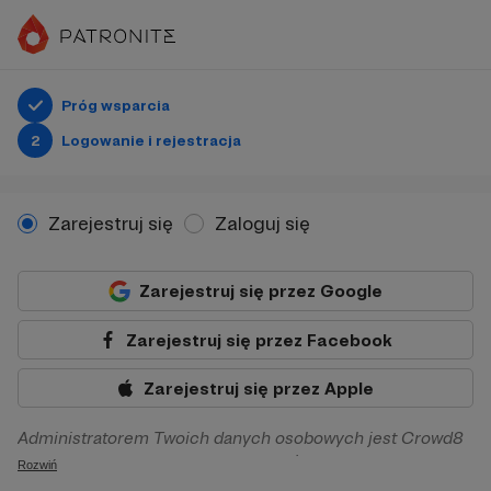
Próg wsparcia
2
Logowanie i rejestracja
Zarejestruj się
Zaloguj się
Zarejestruj się przez Google
Zarejestruj się przez Facebook
Zarejestruj się przez Apple
Administratorem Twoich danych osobowych jest Crowd8
sp. z o.o. z siedziba w Warszawie, ul. Żwirki i Wigury 16, 02-
Rozwiń
092 Warszawa. Twoje dane osobowe będą przetwarzane w