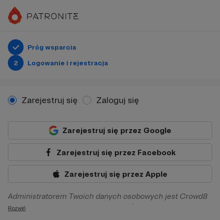
Próg wsparcia
2
Logowanie i rejestracja
Zarejestruj się
Zaloguj się
Zarejestruj się przez Google
Zarejestruj się przez Facebook
Zarejestruj się przez Apple
Administratorem Twoich danych osobowych jest Crowd8
sp. z o.o. z siedziba w Warszawie, ul. Żwirki i Wigury 16, 02-
Rozwiń
092 Warszawa. Twoje dane osobowe będą przetwarzane w