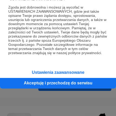
Prywatności
.
Zgoda jest dobrowolna i możesz ją wycofać w
* Wyrażam zgodę na przetwarzanie moich danych
USTAWIENIACH ZAAWANSOWANYCH, gdzie jest także
opisane Twoje prawo żądania dostępu, sprostowania,
osobowych podanych w formularzu rejestracyjnym w celu
usunięcia lub ograniczenia przetwarzania danych, a także w
prawidłowego świadczenia usług serwisu Patronite.
dowolnym momencie za pomocą ustawień Twojej
przeglądarki w urządzeniu końcowym. Pamiętaj, że w
zależności od Twoich ustawień, Twoje dane będą mogły być
Wyrażam zgodę na otrzymywanie drogą elektroniczną
przekazywane do zewnętrznych odbiorców danych z państw
informacji handlowych - newslettera. Opcja ta może zostać
trzecich tj. z państw spoza Europejskiego Obszaru
Gospodarczego. Pozostałe szczegółowe informacje na
zmieniona w ustawieniach konta.
temat przetwarzania Twoich danych w tym celów
przetwarzania znajdują się w naszej polityce prywatności.
Ustawienia zaawansowane
Akceptuję i przechodzę do serwisu
Cofnij
Zarejestruj się i przejdź dalej