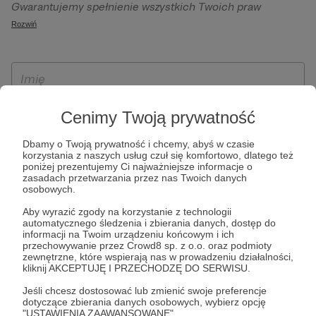
Gwarantujemy spełnienie wszystkich Twoich praw
szczególności w celu wykonania umowy zawartej z Tobą, w
wynikających z ogólnego rozporządzenia o ochronie
Rozwiń
tym do umożliwienia świadczenia usługi drogą
danych, tj. prawo dostępu, sprostowania oraz usunięcia
elektroniczną oraz pełnego korzystania z platformy
Twoich danych, ograniczenia ich przetwarzania, prawo do
Patronite.pl, w tym możliwości dokonywania oraz
ich przenoszenia, niepodlegania zautomatyzowanemu
otrzymywania wsparcia na naszej platformie oraz
podejmowaniu decyzji, w tym profilowaniu, a także prawo
dokonywania płatności.
wyrażenia sprzeciwu wobec przetwarzania Twoich danych
Cenimy Twoją prywatność
osobowych. Rejestracja dla osób niepełnoletnich możliwa
jest po przekazaniu podpisanego formularza "Zgodna na
Dbamy o Twoją prywatność i chcemy, abyś w czasie
korzystania z naszych usług czuł się komfortowo, dlatego też
założenie konta przez osobę niepełnoletnią", formularz
poniżej prezentujemy Ci najważniejsze informacje o
dostępny jest na stronie regulaminu Patronite.pl.
zasadach przetwarzania przez nas Twoich danych
osobowych.
Aby wyrazić zgody na korzystanie z technologii
automatycznego śledzenia i zbierania danych, dostęp do
informacji na Twoim urządzeniu końcowym i ich
przechowywanie przez Crowd8 sp. z o.o. oraz podmioty
zewnętrzne, które wspierają nas w prowadzeniu działalności,
kliknij AKCEPTUJĘ I PRZECHODZĘ DO SERWISU.
Jeśli chcesz dostosować lub zmienić swoje preferencje
* Zapoznałem się i akceptuję
Regulamin
serwisu oraz
Politykę
dotyczące zbierania danych osobowych, wybierz opcję
"USTAWIENIA ZAAWANSOWANE".