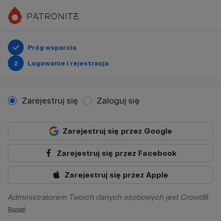
Próg wsparcia
2
Logowanie i rejestracja
Zarejestruj się
Zaloguj się
Zarejestruj się przez Google
Zarejestruj się przez Facebook
Zarejestruj się przez Apple
Administratorem Twoich danych osobowych jest Crowd8
sp. z o.o. z siedziba w Warszawie, ul. Żwirki i Wigury 16, 02-
Rozwiń
092 Warszawa. Twoje dane osobowe będą przetwarzane w