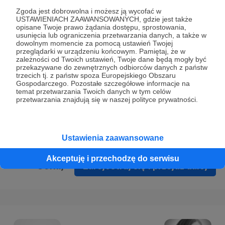
Prywatności
.
Zgoda jest dobrowolna i możesz ją wycofać w
USTAWIENIACH ZAAWANSOWANYCH, gdzie jest także
* Wyrażam zgodę na przetwarzanie moich danych
opisane Twoje prawo żądania dostępu, sprostowania,
osobowych podanych w formularzu rejestracyjnym w celu
usunięcia lub ograniczenia przetwarzania danych, a także w
dowolnym momencie za pomocą ustawień Twojej
prawidłowego świadczenia usług serwisu Patronite.
przeglądarki w urządzeniu końcowym. Pamiętaj, że w
zależności od Twoich ustawień, Twoje dane będą mogły być
Wyrażam zgodę na otrzymywanie drogą elektroniczną
przekazywane do zewnętrznych odbiorców danych z państw
trzecich tj. z państw spoza Europejskiego Obszaru
informacji handlowych - newslettera. Opcja ta może zostać
Gospodarczego. Pozostałe szczegółowe informacje na
zmieniona w ustawieniach konta.
temat przetwarzania Twoich danych w tym celów
przetwarzania znajdują się w naszej polityce prywatności.
Ustawienia zaawansowane
Akceptuję i przechodzę do serwisu
Cofnij
Zarejestruj się i przejdź dalej