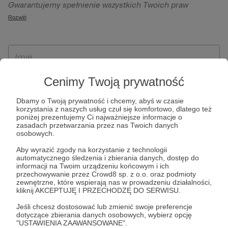
Gwarantujemy spełnienie wszystkich Twoich praw
szczególności w celu wykonania umowy zawartej z Tobą, w
wynikających z ogólnego rozporządzenia o ochronie
Rozwiń
tym do umożliwienia świadczenia usługi drogą
danych, tj. prawo dostępu, sprostowania oraz usunięcia
elektroniczną oraz pełnego korzystania z platformy
Twoich danych, ograniczenia ich przetwarzania, prawo do
Patronite.pl, w tym możliwości dokonywania oraz
ich przenoszenia, niepodlegania zautomatyzowanemu
otrzymywania wsparcia na naszej platformie oraz
podejmowaniu decyzji, w tym profilowaniu, a także prawo
dokonywania płatności.
wyrażenia sprzeciwu wobec przetwarzania Twoich danych
Cenimy Twoją prywatność
osobowych. Rejestracja dla osób niepełnoletnich możliwa
Dbamy o Twoją prywatność i chcemy, abyś w czasie
jest po przekazaniu podpisanego formularza "Zgodna na
korzystania z naszych usług czuł się komfortowo, dlatego też
założenie konta przez osobę niepełnoletnią", formularz
poniżej prezentujemy Ci najważniejsze informacje o
zasadach przetwarzania przez nas Twoich danych
dostępny jest na stronie regulaminu Patronite.pl.
osobowych.
Aby wyrazić zgody na korzystanie z technologii
automatycznego śledzenia i zbierania danych, dostęp do
informacji na Twoim urządzeniu końcowym i ich
przechowywanie przez Crowd8 sp. z o.o. oraz podmioty
zewnętrzne, które wspierają nas w prowadzeniu działalności,
kliknij AKCEPTUJĘ I PRZECHODZĘ DO SERWISU.
Jeśli chcesz dostosować lub zmienić swoje preferencje
dotyczące zbierania danych osobowych, wybierz opcję
* Zapoznałem się i akceptuję
Regulamin
serwisu oraz
Politykę
"USTAWIENIA ZAAWANSOWANE".