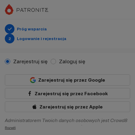
Próg wsparcia
2
Logowanie i rejestracja
Zarejestruj się
Zaloguj się
Zarejestruj się przez Google
Zarejestruj się przez Facebook
Zarejestruj się przez Apple
Administratorem Twoich danych osobowych jest Crowd8
sp. z o.o. z siedziba w Warszawie, ul. Żwirki i Wigury 16, 02-
Rozwiń
092 Warszawa. Twoje dane osobowe będą przetwarzane w