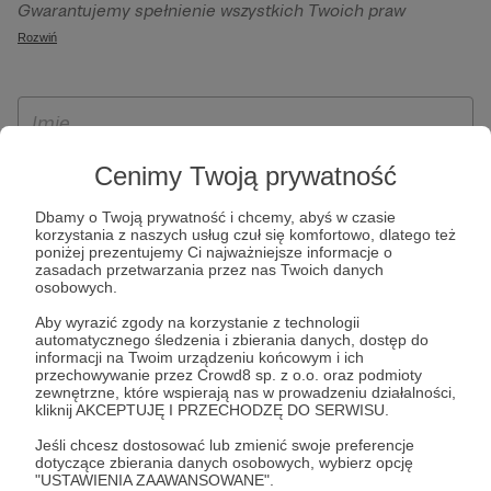
Gwarantujemy spełnienie wszystkich Twoich praw
szczególności w celu wykonania umowy zawartej z Tobą, w
wynikających z ogólnego rozporządzenia o ochronie
Rozwiń
tym do umożliwienia świadczenia usługi drogą
danych, tj. prawo dostępu, sprostowania oraz usunięcia
elektroniczną oraz pełnego korzystania z platformy
Twoich danych, ograniczenia ich przetwarzania, prawo do
Patronite.pl, w tym możliwości dokonywania oraz
ich przenoszenia, niepodlegania zautomatyzowanemu
otrzymywania wsparcia na naszej platformie oraz
podejmowaniu decyzji, w tym profilowaniu, a także prawo
dokonywania płatności.
wyrażenia sprzeciwu wobec przetwarzania Twoich danych
Cenimy Twoją prywatność
osobowych. Rejestracja dla osób niepełnoletnich możliwa
Dbamy o Twoją prywatność i chcemy, abyś w czasie
jest po przekazaniu podpisanego formularza "Zgodna na
korzystania z naszych usług czuł się komfortowo, dlatego też
założenie konta przez osobę niepełnoletnią", formularz
poniżej prezentujemy Ci najważniejsze informacje o
zasadach przetwarzania przez nas Twoich danych
dostępny jest na stronie regulaminu Patronite.pl.
osobowych.
Aby wyrazić zgody na korzystanie z technologii
automatycznego śledzenia i zbierania danych, dostęp do
informacji na Twoim urządzeniu końcowym i ich
przechowywanie przez Crowd8 sp. z o.o. oraz podmioty
zewnętrzne, które wspierają nas w prowadzeniu działalności,
kliknij AKCEPTUJĘ I PRZECHODZĘ DO SERWISU.
Jeśli chcesz dostosować lub zmienić swoje preferencje
dotyczące zbierania danych osobowych, wybierz opcję
* Zapoznałem się i akceptuję
Regulamin
serwisu oraz
Politykę
"USTAWIENIA ZAAWANSOWANE".