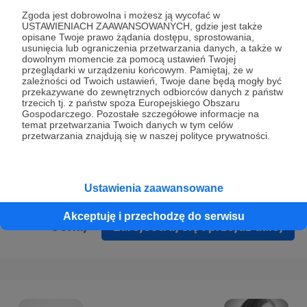
Prywatności
.
Zgoda jest dobrowolna i możesz ją wycofać w
USTAWIENIACH ZAAWANSOWANYCH, gdzie jest także
* Wyrażam zgodę na przetwarzanie moich danych
opisane Twoje prawo żądania dostępu, sprostowania,
osobowych podanych w formularzu rejestracyjnym w celu
usunięcia lub ograniczenia przetwarzania danych, a także w
dowolnym momencie za pomocą ustawień Twojej
prawidłowego świadczenia usług serwisu Patronite.
przeglądarki w urządzeniu końcowym. Pamiętaj, że w
zależności od Twoich ustawień, Twoje dane będą mogły być
Wyrażam zgodę na otrzymywanie drogą elektroniczną
przekazywane do zewnętrznych odbiorców danych z państw
trzecich tj. z państw spoza Europejskiego Obszaru
informacji handlowych - newslettera. Opcja ta może zostać
Gospodarczego. Pozostałe szczegółowe informacje na
zmieniona w ustawieniach konta.
temat przetwarzania Twoich danych w tym celów
przetwarzania znajdują się w naszej polityce prywatności.
Ustawienia zaawansowane
Akceptuję i przechodzę do serwisu
Cofnij
Zarejestruj się i przejdź dalej