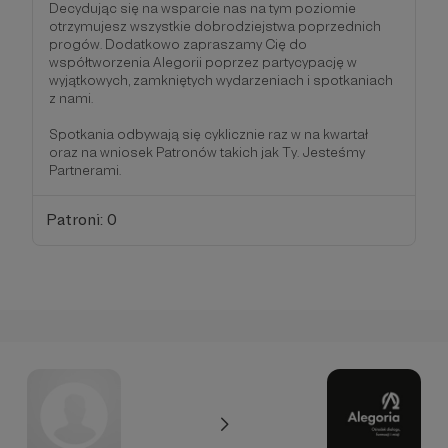
Decydując się na wsparcie nas na tym poziomie
otrzymujesz wszystkie dobrodziejstwa poprzednich
progów. Dodatkowo zapraszamy Cię do
współtworzenia Alegorii poprzez partycypację w
wyjątkowych, zamkniętych wydarzeniach i spotkaniach
z nami.
Spotkania odbywają się cyklicznie raz w na kwartał
oraz na wniosek Patronów takich jak Ty. Jesteśmy
Partnerami.
Patroni: 0