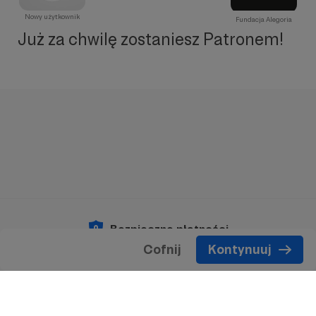
Nowy użytkownik
Fundacja Alegoria
Już za chwilę zostaniesz Patronem!
Bezpieczne płatności
Cofnij
Kontynuuj
Copyright 2026 © Patronite.
Wszelkie prawa
zastrzeżone.