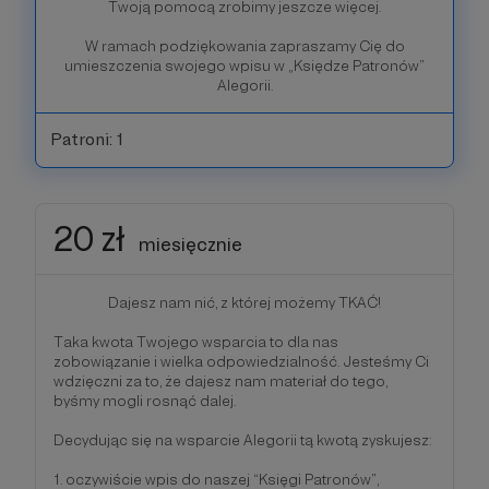
Twoją pomocą zrobimy jeszcze więcej.
W ramach podziękowania zapraszamy Cię do
umieszczenia swojego wpisu w „Księdze Patronów”
Alegorii.
Patroni: 1
20 zł
miesięcznie
Dajesz nam nić, z której możemy TKAĆ!
Taka kwota Twojego wsparcia to dla nas
zobowiązanie i wielka odpowiedzialność. Jesteśmy Ci
wdzięczni za to, że dajesz nam materiał do tego,
byśmy mogli rosnąć dalej.
Decydując się na wsparcie Alegorii tą kwotą zyskujesz:
1. oczywiście wpis do naszej “Księgi Patronów”,