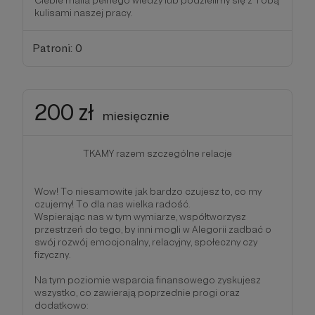
Ciebie maila pełnego wiedzy lub podzielimy się z Tobą
kulisami naszej pracy.
Patroni: 0
200 zł
miesięcznie
TKAMY razem szczególne relacje
Wow! To niesamowite jak bardzo czujesz to, co my
czujemy! To dla nas wielka radość.
Wspierając nas w tym wymiarze, współtworzysz
przestrzeń do tego, by inni mogli w Alegorii zadbać o
swój rozwój emocjonalny, relacyjny, społeczny czy
fizyczny.
Na tym poziomie wsparcia finansowego zyskujesz
wszystko, co zawierają poprzednie progi oraz
dodatkowo: