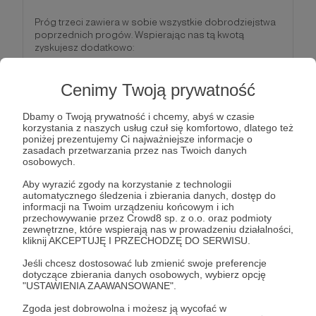
Próg trzeci zawiera w sobie wszystkie dobrodziejstwa
poprzednich progów. Wspierając nas tą kwotą
zyskujesz dodatkowo:
1. możliwość wzbogacenia swojego wpisu w “Księdze
Patronów” o dowolne przesłanie - czekamy na krótką
Cenimy Twoją prywatność
formę tekstową (do 3-5 zdań) którą zamieścimy w
Księdze,
Dbamy o Twoją prywatność i chcemy, abyś w czasie
korzystania z naszych usług czuł się komfortowo, dlatego też
2. pierwszeństwo udziału w wybranych wydarzeniach
poniżej prezentujemy Ci najważniejsze informacje o
ograniczonych limitem miejsc (np. konferencje i
zasadach przetwarzania przez nas Twoich danych
osobowych.
spotkania eksperckie),
Aby wyrazić zgody na korzystanie z technologii
3. raz w miesiącu przesłaną przez nas propozycje
automatycznego śledzenia i zbierania danych, dostęp do
książek, podcastów, publikacji wartych zapoznania -
informacji na Twoim urządzeniu końcowym i ich
wszystko to w ramach tematyki naszych działań.
przechowywanie przez Crowd8 sp. z o.o. oraz podmioty
zewnętrzne, które wspierają nas w prowadzeniu działalności,
kliknij AKCEPTUJĘ I PRZECHODZĘ DO SERWISU.
Patroni: 1
Jeśli chcesz dostosować lub zmienić swoje preferencje
dotyczące zbierania danych osobowych, wybierz opcję
"USTAWIENIA ZAAWANSOWANE".
100 zł
Zgoda jest dobrowolna i możesz ją wycofać w
miesięcznie