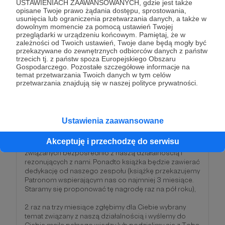
USTAWIENIACH ZAAWANSOWANYCH, gdzie jest także
opisane Twoje prawo żądania dostępu, sprostowania,
usunięcia lub ograniczenia przetwarzania danych, a także w
UTKALIŚMY już kawał relacji!
dowolnym momencie za pomocą ustawień Twojej
przeglądarki w urządzeniu końcowym. Pamiętaj, że w
zależności od Twoich ustawień, Twoje dane będą mogły być
Bardzo dziękujemy za ten gest! Twoje wsparcie
przekazywane do zewnętrznych odbiorców danych z państw
traktujemy jako wyraz głębokiej wiary w naszą misję
trzecich tj. z państw spoza Europejskiego Obszaru
urzeczywistniania SpoTKANIA. Ten poziom wsparcia
Gospodarczego. Pozostałe szczegółowe informacje na
to równowartość biletu na naprawdę dobre
temat przetwarzania Twoich danych w tym celów
wydarzenie kulturalne. To wsparcie umożliwiające nam
przetwarzania znajdują się w naszej polityce prywatności.
stabilny rozwój i skupienie się na naszej misji, którą
wspólnie możemy realizować.
Na tym poziomie wsparcia zyskujesz wszystko, co
Ustawienia zaawansowane
zawierają poprzednie progi. Dodatkowo zyskasz:
Akceptuję i przechodzę do serwisu
1. książkę, którą wybierzesz spośród propozycji
związanych bezpośrednio z naszą działalnością i
rezonujących z nami. Ponadto książka będzie zawierać
dedykację od naszego zespołu (książkę przekazujemy
Patronom wspierającym nas co najmniej 3 miesiące.
Staramy się proponować tę nagrodę raz na pół roku),
2. raz na trzy miesiące zgłębimy dla Ciebie wybrany
temat związany z naszą działalnością i wyślemy do