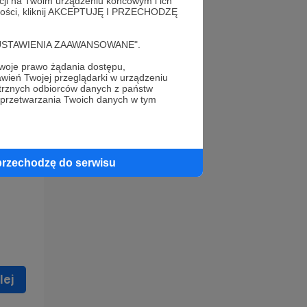
acji na Twoim urządzeniu końcowym i ich
alności, kliknij AKCEPTUJĘ I PRZECHODZĘ
cję "USTAWIENIA ZAAWANSOWANE".
oje prawo żądania dostępu,
wień Twojej przeglądarki w urządzeniu
trznych odbiorców danych z państw
 celu
 przetwarzania Twoich danych w tym
ną
 zostać
przechodzę do serwisu
lej