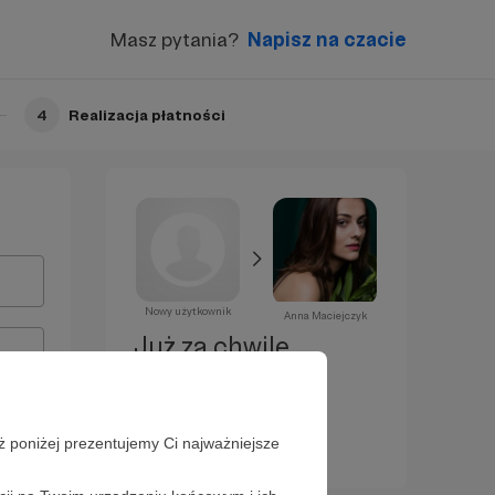
Masz pytania?
Napisz na czacie
4
Realizacja płatności
Nowy użytkownik
Anna Maciejczyk
Już za chwilę
zostaniesz
Patronem!
ż poniżej prezentujemy Ci najważniejsze