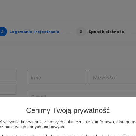
2
Logowanie i rejestracja
3
Sposób płatności
Cenimy Twoją prywatność
t
w czasie korzystania z naszych usług czuł się komfortowo, dlatego te
i i
zez nas Twoich danych osobowych.
owe będą
aw