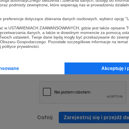
ologii automatycznego śledzenia i zbierania danych, dostęp do inform
a umowy
nie
 oraz podmioty zewnętrzne, które wspierają nas w prowadzeniu dział
nia
nięcia
nia z
* Zapoznałem się i akceptuję
Regulamin
serwisu oraz
prawo
oje preferencje dotyczące zbierania danych osobowych, wybierz op
wania
Politykę Prywatności
.
zowanemu
ofać w USTAWIENIACH ZAAWANSOWANYCH, gdzie jest także opisane Tw
 oraz
że prawo
a przetwarzania danych, a także w dowolnym momencie za pomocą usta
* Wyrażam zgodę na przetwarzanie moich danych
 Twoich ustawień, Twoje dane będą mogły być przekazywane do zewnę
h
osobowych podanych w formularzu rejestracyjnym w
go Obszaru Gospodarczego. Pozostałe szczegółowe informacje na temat
 polityce prywatności.
prawidłowego świadczenia usług serwisu Patronite.
Wyrażam zgodę na otrzymywanie drogą elektronicz
nta
informacji handlowych - newslettera. Opcja ta może
jest na
ansowane
Akceptuję i 
zmieniona w ustawieniach konta.
Cofnij
Zarejestruj się i przejdź da