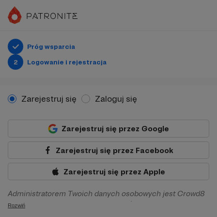
Próg wsparcia
2
Logowanie i rejestracja
Zarejestruj się
Zaloguj się
Zarejestruj się przez Google
Zarejestruj się przez Facebook
Zarejestruj się przez Apple
Administratorem Twoich danych osobowych jest Crowd8
sp. z o.o. z siedziba w Warszawie, ul. Żwirki i Wigury 16, 02-
Rozwiń
092 Warszawa. Twoje dane osobowe będą przetwarzane w