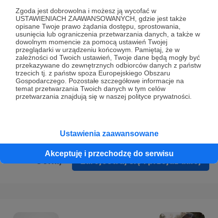
Prywatności
.
Zgoda jest dobrowolna i możesz ją wycofać w
USTAWIENIACH ZAAWANSOWANYCH, gdzie jest także
* Wyrażam zgodę na przetwarzanie moich danych
opisane Twoje prawo żądania dostępu, sprostowania,
osobowych podanych w formularzu rejestracyjnym w celu
usunięcia lub ograniczenia przetwarzania danych, a także w
dowolnym momencie za pomocą ustawień Twojej
prawidłowego świadczenia usług serwisu Patronite.
przeglądarki w urządzeniu końcowym. Pamiętaj, że w
zależności od Twoich ustawień, Twoje dane będą mogły być
Wyrażam zgodę na otrzymywanie drogą elektroniczną
przekazywane do zewnętrznych odbiorców danych z państw
trzecich tj. z państw spoza Europejskiego Obszaru
informacji handlowych - newslettera. Opcja ta może zostać
Gospodarczego. Pozostałe szczegółowe informacje na
zmieniona w ustawieniach konta.
temat przetwarzania Twoich danych w tym celów
przetwarzania znajdują się w naszej polityce prywatności.
Ustawienia zaawansowane
Akceptuję i przechodzę do serwisu
Cofnij
Zarejestruj się i przejdź dalej