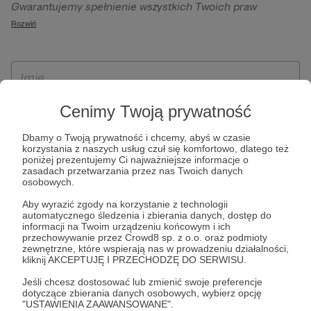
Gwarantujemy spełnienie wszystkich Twoich praw
szczególności w celu wykonania umowy zawartej z Tobą, w
wynikających z ogólnego rozporządzenia o ochronie
Rozwiń
tym do umożliwienia świadczenia usługi drogą
danych, tj. prawo dostępu, sprostowania oraz usunięcia
elektroniczną oraz pełnego korzystania z platformy
Twoich danych, ograniczenia ich przetwarzania, prawo do
Patronite.pl, w tym możliwości dokonywania oraz
ich przenoszenia, niepodlegania zautomatyzowanemu
otrzymywania wsparcia na naszej platformie oraz
podejmowaniu decyzji, w tym profilowaniu, a także prawo
dokonywania płatności.
wyrażenia sprzeciwu wobec przetwarzania Twoich danych
Cenimy Twoją prywatność
osobowych. Rejestracja dla osób niepełnoletnich możliwa
Dbamy o Twoją prywatność i chcemy, abyś w czasie
jest po przekazaniu podpisanego formularza "Zgodna na
korzystania z naszych usług czuł się komfortowo, dlatego też
założenie konta przez osobę niepełnoletnią", formularz
poniżej prezentujemy Ci najważniejsze informacje o
zasadach przetwarzania przez nas Twoich danych
dostępny jest na stronie regulaminu Patronite.pl.
osobowych.
Aby wyrazić zgody na korzystanie z technologii
automatycznego śledzenia i zbierania danych, dostęp do
informacji na Twoim urządzeniu końcowym i ich
przechowywanie przez Crowd8 sp. z o.o. oraz podmioty
zewnętrzne, które wspierają nas w prowadzeniu działalności,
kliknij AKCEPTUJĘ I PRZECHODZĘ DO SERWISU.
Jeśli chcesz dostosować lub zmienić swoje preferencje
dotyczące zbierania danych osobowych, wybierz opcję
* Zapoznałem się i akceptuję
Regulamin
serwisu oraz
Politykę
"USTAWIENIA ZAAWANSOWANE".