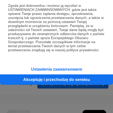
Prywatności
.
Zgoda jest dobrowolna i możesz ją wycofać w
USTAWIENIACH ZAAWANSOWANYCH, gdzie jest także
* Wyrażam zgodę na przetwarzanie moich danych
opisane Twoje prawo żądania dostępu, sprostowania,
osobowych podanych w formularzu rejestracyjnym w celu
usunięcia lub ograniczenia przetwarzania danych, a także w
dowolnym momencie za pomocą ustawień Twojej
prawidłowego świadczenia usług serwisu Patronite.
przeglądarki w urządzeniu końcowym. Pamiętaj, że w
zależności od Twoich ustawień, Twoje dane będą mogły być
Wyrażam zgodę na otrzymywanie drogą elektroniczną
przekazywane do zewnętrznych odbiorców danych z państw
trzecich tj. z państw spoza Europejskiego Obszaru
informacji handlowych - newslettera. Opcja ta może zostać
Gospodarczego. Pozostałe szczegółowe informacje na
zmieniona w ustawieniach konta.
temat przetwarzania Twoich danych w tym celów
przetwarzania znajdują się w naszej polityce prywatności.
Ustawienia zaawansowane
Akceptuję i przechodzę do serwisu
Cofnij
Zarejestruj się i przejdź dalej