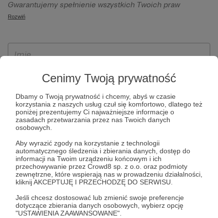
Gwarantujemy spełnienie wszystkich Twoich praw
szczególności w celu wykonania umowy zawartej z Tobą, w
wynikających z ogólnego rozporządzenia o ochronie
Rozwiń
tym do umożliwienia świadczenia usługi drogą
danych, tj. prawo dostępu, sprostowania oraz usunięcia
elektroniczną oraz pełnego korzystania z platformy
Twoich danych, ograniczenia ich przetwarzania, prawo do
Patronite.pl, w tym możliwości dokonywania oraz
ich przenoszenia, niepodlegania zautomatyzowanemu
otrzymywania wsparcia na naszej platformie oraz
podejmowaniu decyzji, w tym profilowaniu, a także prawo
dokonywania płatności.
wyrażenia sprzeciwu wobec przetwarzania Twoich danych
Cenimy Twoją prywatność
osobowych. Rejestracja dla osób niepełnoletnich możliwa
Dbamy o Twoją prywatność i chcemy, abyś w czasie
jest po przekazaniu podpisanego formularza "Zgodna na
korzystania z naszych usług czuł się komfortowo, dlatego też
założenie konta przez osobę niepełnoletnią", formularz
poniżej prezentujemy Ci najważniejsze informacje o
zasadach przetwarzania przez nas Twoich danych
dostępny jest na stronie regulaminu Patronite.pl.
osobowych.
Aby wyrazić zgody na korzystanie z technologii
automatycznego śledzenia i zbierania danych, dostęp do
informacji na Twoim urządzeniu końcowym i ich
przechowywanie przez Crowd8 sp. z o.o. oraz podmioty
zewnętrzne, które wspierają nas w prowadzeniu działalności,
kliknij AKCEPTUJĘ I PRZECHODZĘ DO SERWISU.
Jeśli chcesz dostosować lub zmienić swoje preferencje
dotyczące zbierania danych osobowych, wybierz opcję
* Zapoznałem się i akceptuję
Regulamin
serwisu oraz
Politykę
"USTAWIENIA ZAAWANSOWANE".