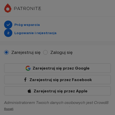
Próg wsparcia
2
Logowanie i rejestracja
Zarejestruj się
Zaloguj się
Zarejestruj się przez Google
Zarejestruj się przez Facebook
Zarejestruj się przez Apple
Administratorem Twoich danych osobowych jest Crowd8
sp. z o.o. z siedziba w Warszawie, ul. Żwirki i Wigury 16, 02-
Rozwiń
092 Warszawa. Twoje dane osobowe będą przetwarzane w