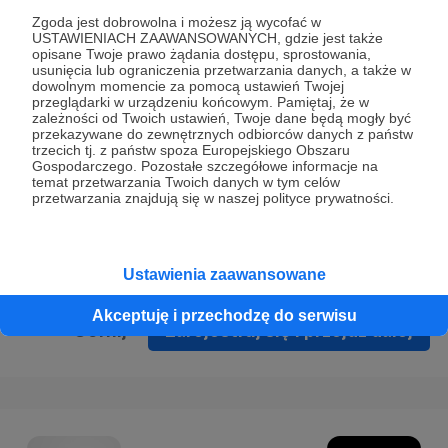
Prywatności
.
Zgoda jest dobrowolna i możesz ją wycofać w
USTAWIENIACH ZAAWANSOWANYCH, gdzie jest także
* Wyrażam zgodę na przetwarzanie moich danych
opisane Twoje prawo żądania dostępu, sprostowania,
osobowych podanych w formularzu rejestracyjnym w celu
usunięcia lub ograniczenia przetwarzania danych, a także w
dowolnym momencie za pomocą ustawień Twojej
prawidłowego świadczenia usług serwisu Patronite.
przeglądarki w urządzeniu końcowym. Pamiętaj, że w
zależności od Twoich ustawień, Twoje dane będą mogły być
Wyrażam zgodę na otrzymywanie drogą elektroniczną
przekazywane do zewnętrznych odbiorców danych z państw
trzecich tj. z państw spoza Europejskiego Obszaru
informacji handlowych - newslettera. Opcja ta może zostać
Gospodarczego. Pozostałe szczegółowe informacje na
zmieniona w ustawieniach konta.
temat przetwarzania Twoich danych w tym celów
przetwarzania znajdują się w naszej polityce prywatności.
Ustawienia zaawansowane
Akceptuję i przechodzę do serwisu
Cofnij
Zarejestruj się i przejdź dalej