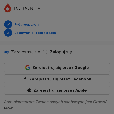
Próg wsparcia
2
Logowanie i rejestracja
Zarejestruj się
Zaloguj się
Zarejestruj się przez Google
Zarejestruj się przez Facebook
Zarejestruj się przez Apple
Administratorem Twoich danych osobowych jest Crowd8
sp. z o.o. z siedziba w Warszawie, ul. Żwirki i Wigury 16, 02-
Rozwiń
092 Warszawa. Twoje dane osobowe będą przetwarzane w