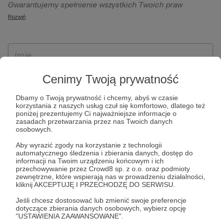
Gwarantujemy spełnienie wszystkich Twoich praw
szczególności w celu wykonania umowy zawartej z Tobą, w
wynikających z ogólnego rozporządzenia o ochronie
Rozwiń
tym do umożliwienia świadczenia usługi drogą
danych, tj. prawo dostępu, sprostowania oraz usunięcia
elektroniczną oraz pełnego korzystania z platformy
Twoich danych, ograniczenia ich przetwarzania, prawo do
Patronite.pl, w tym możliwości dokonywania oraz
ich przenoszenia, niepodlegania zautomatyzowanemu
otrzymywania wsparcia na naszej platformie oraz
podejmowaniu decyzji, w tym profilowaniu, a także prawo
dokonywania płatności.
wyrażenia sprzeciwu wobec przetwarzania Twoich danych
Cenimy Twoją prywatność
osobowych. Rejestracja dla osób niepełnoletnich możliwa
Dbamy o Twoją prywatność i chcemy, abyś w czasie
jest po przekazaniu podpisanego formularza "Zgodna na
korzystania z naszych usług czuł się komfortowo, dlatego też
założenie konta przez osobę niepełnoletnią", formularz
poniżej prezentujemy Ci najważniejsze informacje o
zasadach przetwarzania przez nas Twoich danych
dostępny jest na stronie regulaminu Patronite.pl.
osobowych.
Aby wyrazić zgody na korzystanie z technologii
automatycznego śledzenia i zbierania danych, dostęp do
informacji na Twoim urządzeniu końcowym i ich
przechowywanie przez Crowd8 sp. z o.o. oraz podmioty
zewnętrzne, które wspierają nas w prowadzeniu działalności,
kliknij AKCEPTUJĘ I PRZECHODZĘ DO SERWISU.
Jeśli chcesz dostosować lub zmienić swoje preferencje
dotyczące zbierania danych osobowych, wybierz opcję
* Zapoznałem się i akceptuję
Regulamin
serwisu oraz
Politykę
"USTAWIENIA ZAAWANSOWANE".