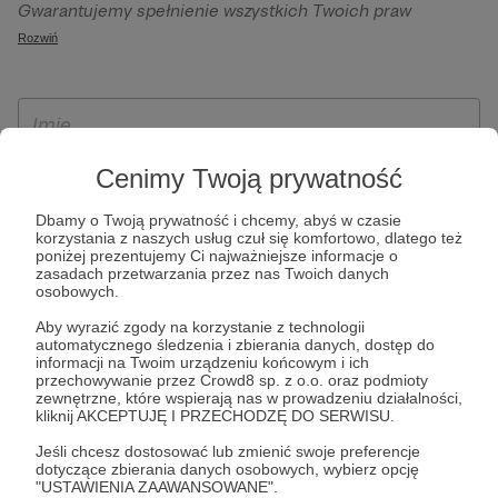
Gwarantujemy spełnienie wszystkich Twoich praw
szczególności w celu wykonania umowy zawartej z Tobą, w
wynikających z ogólnego rozporządzenia o ochronie
Rozwiń
tym do umożliwienia świadczenia usługi drogą
danych, tj. prawo dostępu, sprostowania oraz usunięcia
elektroniczną oraz pełnego korzystania z platformy
Twoich danych, ograniczenia ich przetwarzania, prawo do
Patronite.pl, w tym możliwości dokonywania oraz
ich przenoszenia, niepodlegania zautomatyzowanemu
otrzymywania wsparcia na naszej platformie oraz
podejmowaniu decyzji, w tym profilowaniu, a także prawo
dokonywania płatności.
wyrażenia sprzeciwu wobec przetwarzania Twoich danych
Cenimy Twoją prywatność
osobowych. Rejestracja dla osób niepełnoletnich możliwa
Dbamy o Twoją prywatność i chcemy, abyś w czasie
jest po przekazaniu podpisanego formularza "Zgodna na
korzystania z naszych usług czuł się komfortowo, dlatego też
założenie konta przez osobę niepełnoletnią", formularz
poniżej prezentujemy Ci najważniejsze informacje o
zasadach przetwarzania przez nas Twoich danych
dostępny jest na stronie regulaminu Patronite.pl.
osobowych.
Aby wyrazić zgody na korzystanie z technologii
automatycznego śledzenia i zbierania danych, dostęp do
informacji na Twoim urządzeniu końcowym i ich
przechowywanie przez Crowd8 sp. z o.o. oraz podmioty
zewnętrzne, które wspierają nas w prowadzeniu działalności,
kliknij AKCEPTUJĘ I PRZECHODZĘ DO SERWISU.
Jeśli chcesz dostosować lub zmienić swoje preferencje
dotyczące zbierania danych osobowych, wybierz opcję
* Zapoznałem się i akceptuję
Regulamin
serwisu oraz
Politykę
"USTAWIENIA ZAAWANSOWANE".