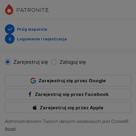
Próg wsparcia
2
Logowanie i rejestracja
Zarejestruj się
Zaloguj się
Zarejestruj się przez Google
Zarejestruj się przez Facebook
Zarejestruj się przez Apple
Administratorem Twoich danych osobowych jest Crowd8
sp. z o.o. z siedziba w Warszawie, ul. Żwirki i Wigury 16, 02-
Rozwiń
092 Warszawa. Twoje dane osobowe będą przetwarzane w