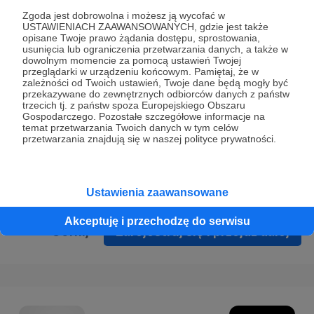
Prywatności
.
Zgoda jest dobrowolna i możesz ją wycofać w
USTAWIENIACH ZAAWANSOWANYCH, gdzie jest także
* Wyrażam zgodę na przetwarzanie moich danych
opisane Twoje prawo żądania dostępu, sprostowania,
osobowych podanych w formularzu rejestracyjnym w celu
usunięcia lub ograniczenia przetwarzania danych, a także w
dowolnym momencie za pomocą ustawień Twojej
prawidłowego świadczenia usług serwisu Patronite.
przeglądarki w urządzeniu końcowym. Pamiętaj, że w
zależności od Twoich ustawień, Twoje dane będą mogły być
Wyrażam zgodę na otrzymywanie drogą elektroniczną
przekazywane do zewnętrznych odbiorców danych z państw
trzecich tj. z państw spoza Europejskiego Obszaru
informacji handlowych - newslettera. Opcja ta może zostać
Gospodarczego. Pozostałe szczegółowe informacje na
zmieniona w ustawieniach konta.
temat przetwarzania Twoich danych w tym celów
przetwarzania znajdują się w naszej polityce prywatności.
Ustawienia zaawansowane
Akceptuję i przechodzę do serwisu
Cofnij
Zarejestruj się i przejdź dalej