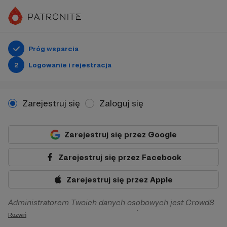
Próg wsparcia
2
Logowanie i rejestracja
Zarejestruj się
Zaloguj się
Zarejestruj się przez Google
Zarejestruj się przez Facebook
Zarejestruj się przez Apple
Administratorem Twoich danych osobowych jest Crowd8
sp. z o.o. z siedziba w Warszawie, ul. Żwirki i Wigury 16, 02-
Rozwiń
092 Warszawa. Twoje dane osobowe będą przetwarzane w