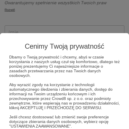
Gwarantujemy spełnienie wszystkich Twoich praw
szczególności w celu wykonania umowy zawartej z Tobą, w
wynikających z ogólnego rozporządzenia o ochronie
Rozwiń
tym do umożliwienia świadczenia usługi drogą
danych, tj. prawo dostępu, sprostowania oraz usunięcia
elektroniczną oraz pełnego korzystania z platformy
Twoich danych, ograniczenia ich przetwarzania, prawo do
Patronite.pl, w tym możliwości dokonywania oraz
ich przenoszenia, niepodlegania zautomatyzowanemu
otrzymywania wsparcia na naszej platformie oraz
podejmowaniu decyzji, w tym profilowaniu, a także prawo
dokonywania płatności.
wyrażenia sprzeciwu wobec przetwarzania Twoich danych
Cenimy Twoją prywatność
osobowych. Rejestracja dla osób niepełnoletnich możliwa
Dbamy o Twoją prywatność i chcemy, abyś w czasie
jest po przekazaniu podpisanego formularza "Zgodna na
korzystania z naszych usług czuł się komfortowo, dlatego też
założenie konta przez osobę niepełnoletnią", formularz
poniżej prezentujemy Ci najważniejsze informacje o
zasadach przetwarzania przez nas Twoich danych
dostępny jest na stronie regulaminu Patronite.pl.
osobowych.
Aby wyrazić zgody na korzystanie z technologii
automatycznego śledzenia i zbierania danych, dostęp do
informacji na Twoim urządzeniu końcowym i ich
przechowywanie przez Crowd8 sp. z o.o. oraz podmioty
zewnętrzne, które wspierają nas w prowadzeniu działalności,
kliknij AKCEPTUJĘ I PRZECHODZĘ DO SERWISU.
Jeśli chcesz dostosować lub zmienić swoje preferencje
dotyczące zbierania danych osobowych, wybierz opcję
* Zapoznałem się i akceptuję
Regulamin
serwisu oraz
Politykę
"USTAWIENIA ZAAWANSOWANE".