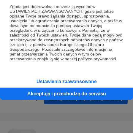
Prywatności
.
Zgoda jest dobrowolna i możesz ją wycofać w
USTAWIENIACH ZAAWANSOWANYCH, gdzie jest także
* Wyrażam zgodę na przetwarzanie moich danych
opisane Twoje prawo żądania dostępu, sprostowania,
osobowych podanych w formularzu rejestracyjnym w celu
usunięcia lub ograniczenia przetwarzania danych, a także w
dowolnym momencie za pomocą ustawień Twojej
prawidłowego świadczenia usług serwisu Patronite.
przeglądarki w urządzeniu końcowym. Pamiętaj, że w
zależności od Twoich ustawień, Twoje dane będą mogły być
Wyrażam zgodę na otrzymywanie drogą elektroniczną
przekazywane do zewnętrznych odbiorców danych z państw
trzecich tj. z państw spoza Europejskiego Obszaru
informacji handlowych - newslettera. Opcja ta może zostać
Gospodarczego. Pozostałe szczegółowe informacje na
zmieniona w ustawieniach konta.
temat przetwarzania Twoich danych w tym celów
przetwarzania znajdują się w naszej polityce prywatności.
Ustawienia zaawansowane
Akceptuję i przechodzę do serwisu
Cofnij
Zarejestruj się i przejdź dalej