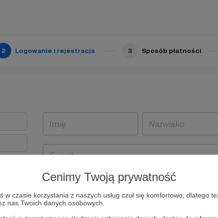
2
Logowanie i rejestracja
3
Sposób płatności
Cenimy Twoją prywatność
t
w czasie korzystania z naszych usług czuł się komfortowo, dlatego te
i i
zez nas Twoich danych osobowych.
owe będą
aw