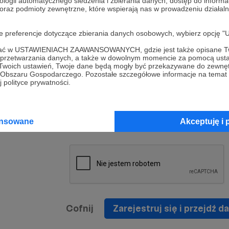
ologii automatycznego śledzenia i zbierania danych, dostęp do inform
a umowy
nie
 oraz podmioty zewnętrzne, które wspierają nas w prowadzeniu dział
nia
nięcia
nia z
* Zapoznałem się i akceptuję
Regulamin
serwisu oraz
prawo
oje preferencje dotyczące zbierania danych osobowych, wybierz op
wania
Politykę Prywatności
.
zowanemu
ofać w USTAWIENIACH ZAAWANSOWANYCH, gdzie jest także opisane Tw
 oraz
że prawo
a przetwarzania danych, a także w dowolnym momencie za pomocą usta
* Wyrażam zgodę na przetwarzanie moich danych
 Twoich ustawień, Twoje dane będą mogły być przekazywane do zewnę
h
osobowych podanych w formularzu rejestracyjnym w
go Obszaru Gospodarczego. Pozostałe szczegółowe informacje na temat
 polityce prywatności.
prawidłowego świadczenia usług serwisu Patronite.
Wyrażam zgodę na otrzymywanie drogą elektronicz
nta
informacji handlowych - newslettera. Opcja ta może
jest na
ansowane
Akceptuję i 
zmieniona w ustawieniach konta.
Cofnij
Zarejestruj się i przejdź da