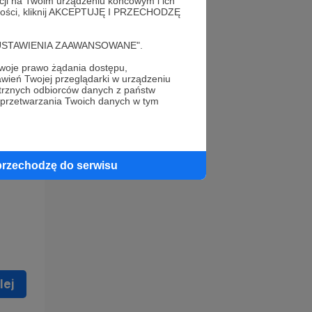
acji na Twoim urządzeniu końcowym i ich
alności, kliknij AKCEPTUJĘ I PRZECHODZĘ
cję "USTAWIENIA ZAAWANSOWANE".
oje prawo żądania dostępu,
wień Twojej przeglądarki w urządzeniu
trznych odbiorców danych z państw
 celu
 przetwarzania Twoich danych w tym
ną
 zostać
przechodzę do serwisu
lej