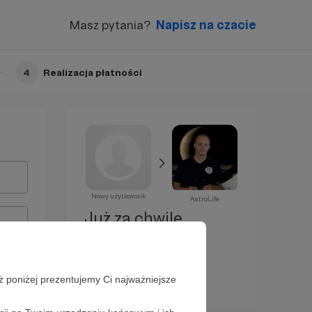
Masz pytania?
Napisz na czacie
4
Realizacja płatności
Nowy użytkownik
AstroLife
Już za chwilę
zostaniesz
Patronem!
ż poniżej prezentujemy Ci najważniejsze