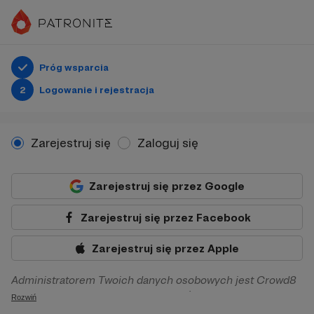
Próg wsparcia
2
Logowanie i rejestracja
Zarejestruj się
Zaloguj się
Zarejestruj się przez Google
Zarejestruj się przez Facebook
Zarejestruj się przez Apple
Administratorem Twoich danych osobowych jest Crowd8
sp. z o.o. z siedziba w Warszawie, ul. Żwirki i Wigury 16, 02-
Rozwiń
092 Warszawa. Twoje dane osobowe będą przetwarzane w