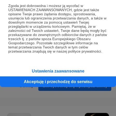
Prywatności
.
Zgoda jest dobrowolna i możesz ją wycofać w
USTAWIENIACH ZAAWANSOWANYCH, gdzie jest także
* Wyrażam zgodę na przetwarzanie moich danych
opisane Twoje prawo żądania dostępu, sprostowania,
osobowych podanych w formularzu rejestracyjnym w celu
usunięcia lub ograniczenia przetwarzania danych, a także w
dowolnym momencie za pomocą ustawień Twojej
prawidłowego świadczenia usług serwisu Patronite.
przeglądarki w urządzeniu końcowym. Pamiętaj, że w
zależności od Twoich ustawień, Twoje dane będą mogły być
Wyrażam zgodę na otrzymywanie drogą elektroniczną
przekazywane do zewnętrznych odbiorców danych z państw
trzecich tj. z państw spoza Europejskiego Obszaru
informacji handlowych - newslettera. Opcja ta może zostać
Gospodarczego. Pozostałe szczegółowe informacje na
zmieniona w ustawieniach konta.
temat przetwarzania Twoich danych w tym celów
przetwarzania znajdują się w naszej polityce prywatności.
Ustawienia zaawansowane
Akceptuję i przechodzę do serwisu
Cofnij
Zarejestruj się i przejdź dalej