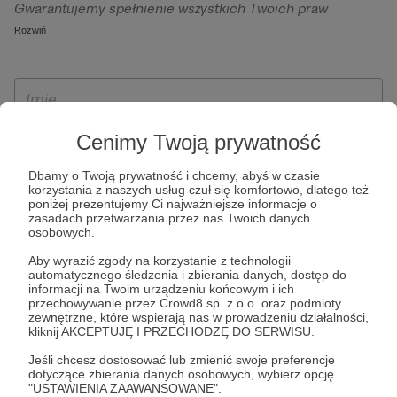
Gwarantujemy spełnienie wszystkich Twoich praw
szczególności w celu wykonania umowy zawartej z Tobą, w
wynikających z ogólnego rozporządzenia o ochronie
Rozwiń
tym do umożliwienia świadczenia usługi drogą
danych, tj. prawo dostępu, sprostowania oraz usunięcia
elektroniczną oraz pełnego korzystania z platformy
Twoich danych, ograniczenia ich przetwarzania, prawo do
Patronite.pl, w tym możliwości dokonywania oraz
ich przenoszenia, niepodlegania zautomatyzowanemu
otrzymywania wsparcia na naszej platformie oraz
podejmowaniu decyzji, w tym profilowaniu, a także prawo
dokonywania płatności.
wyrażenia sprzeciwu wobec przetwarzania Twoich danych
Cenimy Twoją prywatność
osobowych. Rejestracja dla osób niepełnoletnich możliwa
Dbamy o Twoją prywatność i chcemy, abyś w czasie
jest po przekazaniu podpisanego formularza "Zgodna na
korzystania z naszych usług czuł się komfortowo, dlatego też
założenie konta przez osobę niepełnoletnią", formularz
poniżej prezentujemy Ci najważniejsze informacje o
zasadach przetwarzania przez nas Twoich danych
dostępny jest na stronie regulaminu Patronite.pl.
osobowych.
Aby wyrazić zgody na korzystanie z technologii
automatycznego śledzenia i zbierania danych, dostęp do
informacji na Twoim urządzeniu końcowym i ich
przechowywanie przez Crowd8 sp. z o.o. oraz podmioty
zewnętrzne, które wspierają nas w prowadzeniu działalności,
kliknij AKCEPTUJĘ I PRZECHODZĘ DO SERWISU.
Jeśli chcesz dostosować lub zmienić swoje preferencje
dotyczące zbierania danych osobowych, wybierz opcję
* Zapoznałem się i akceptuję
Regulamin
serwisu oraz
Politykę
"USTAWIENIA ZAAWANSOWANE".