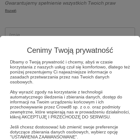
Gwarantujemy spełnienie wszystkich Twoich praw
szczególności w celu wykonania umowy zawartej z Tobą, w
wynikających z ogólnego rozporządzenia o ochronie
Rozwiń
tym do umożliwienia świadczenia usługi drogą
danych, tj. prawo dostępu, sprostowania oraz usunięcia
elektroniczną oraz pełnego korzystania z platformy
Twoich danych, ograniczenia ich przetwarzania, prawo do
Patronite.pl, w tym możliwości dokonywania oraz
ich przenoszenia, niepodlegania zautomatyzowanemu
otrzymywania wsparcia na naszej platformie oraz
podejmowaniu decyzji, w tym profilowaniu, a także prawo
dokonywania płatności.
wyrażenia sprzeciwu wobec przetwarzania Twoich danych
Cenimy Twoją prywatność
osobowych. Rejestracja dla osób niepełnoletnich możliwa
Dbamy o Twoją prywatność i chcemy, abyś w czasie
jest po przekazaniu podpisanego formularza "Zgodna na
korzystania z naszych usług czuł się komfortowo, dlatego też
założenie konta przez osobę niepełnoletnią", formularz
poniżej prezentujemy Ci najważniejsze informacje o
zasadach przetwarzania przez nas Twoich danych
dostępny jest na stronie regulaminu Patronite.pl.
osobowych.
Aby wyrazić zgody na korzystanie z technologii
automatycznego śledzenia i zbierania danych, dostęp do
informacji na Twoim urządzeniu końcowym i ich
przechowywanie przez Crowd8 sp. z o.o. oraz podmioty
zewnętrzne, które wspierają nas w prowadzeniu działalności,
kliknij AKCEPTUJĘ I PRZECHODZĘ DO SERWISU.
Jeśli chcesz dostosować lub zmienić swoje preferencje
dotyczące zbierania danych osobowych, wybierz opcję
* Zapoznałem się i akceptuję
Regulamin
serwisu oraz
Politykę
"USTAWIENIA ZAAWANSOWANE".