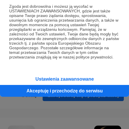
Prywatności
.
Zgoda jest dobrowolna i możesz ją wycofać w
USTAWIENIACH ZAAWANSOWANYCH, gdzie jest także
* Wyrażam zgodę na przetwarzanie moich danych
opisane Twoje prawo żądania dostępu, sprostowania,
osobowych podanych w formularzu rejestracyjnym w celu
usunięcia lub ograniczenia przetwarzania danych, a także w
dowolnym momencie za pomocą ustawień Twojej
prawidłowego świadczenia usług serwisu Patronite.
przeglądarki w urządzeniu końcowym. Pamiętaj, że w
zależności od Twoich ustawień, Twoje dane będą mogły być
Wyrażam zgodę na otrzymywanie drogą elektroniczną
przekazywane do zewnętrznych odbiorców danych z państw
trzecich tj. z państw spoza Europejskiego Obszaru
informacji handlowych - newslettera. Opcja ta może zostać
Gospodarczego. Pozostałe szczegółowe informacje na
zmieniona w ustawieniach konta.
temat przetwarzania Twoich danych w tym celów
przetwarzania znajdują się w naszej polityce prywatności.
Ustawienia zaawansowane
Akceptuję i przechodzę do serwisu
Cofnij
Zarejestruj się i przejdź dalej