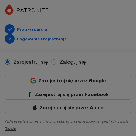
Próg wsparcia
2
Logowanie i rejestracja
Zarejestruj się
Zaloguj się
Zarejestruj się przez Google
Zarejestruj się przez Facebook
Zarejestruj się przez Apple
Administratorem Twoich danych osobowych jest Crowd8
sp. z o.o. z siedziba w Warszawie, ul. Żwirki i Wigury 16, 02-
Rozwiń
092 Warszawa. Twoje dane osobowe będą przetwarzane w