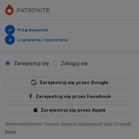
Próg wsparcia
2
Logowanie i rejestracja
Zarejestruj się
Zaloguj się
Zarejestruj się przez Google
Zarejestruj się przez Facebook
Zarejestruj się przez Apple
Administratorem Twoich danych osobowych jest Crowd8
sp. z o.o. z siedziba w Warszawie, ul. Żwirki i Wigury 16, 02-
Rozwiń
092 Warszawa. Twoje dane osobowe będą przetwarzane w