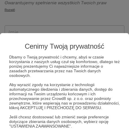
Gwarantujemy spełnienie wszystkich Twoich praw
szczególności w celu wykonania umowy zawartej z Tobą, w
wynikających z ogólnego rozporządzenia o ochronie
Rozwiń
tym do umożliwienia świadczenia usługi drogą
danych, tj. prawo dostępu, sprostowania oraz usunięcia
elektroniczną oraz pełnego korzystania z platformy
Twoich danych, ograniczenia ich przetwarzania, prawo do
Patronite.pl, w tym możliwości dokonywania oraz
ich przenoszenia, niepodlegania zautomatyzowanemu
otrzymywania wsparcia na naszej platformie oraz
podejmowaniu decyzji, w tym profilowaniu, a także prawo
dokonywania płatności.
wyrażenia sprzeciwu wobec przetwarzania Twoich danych
Cenimy Twoją prywatność
osobowych. Rejestracja dla osób niepełnoletnich możliwa
Dbamy o Twoją prywatność i chcemy, abyś w czasie
jest po przekazaniu podpisanego formularza "Zgodna na
korzystania z naszych usług czuł się komfortowo, dlatego też
założenie konta przez osobę niepełnoletnią", formularz
poniżej prezentujemy Ci najważniejsze informacje o
zasadach przetwarzania przez nas Twoich danych
dostępny jest na stronie regulaminu Patronite.pl.
osobowych.
Aby wyrazić zgody na korzystanie z technologii
automatycznego śledzenia i zbierania danych, dostęp do
informacji na Twoim urządzeniu końcowym i ich
przechowywanie przez Crowd8 sp. z o.o. oraz podmioty
zewnętrzne, które wspierają nas w prowadzeniu działalności,
kliknij AKCEPTUJĘ I PRZECHODZĘ DO SERWISU.
Jeśli chcesz dostosować lub zmienić swoje preferencje
dotyczące zbierania danych osobowych, wybierz opcję
* Zapoznałem się i akceptuję
Regulamin
serwisu oraz
Politykę
"USTAWIENIA ZAAWANSOWANE".