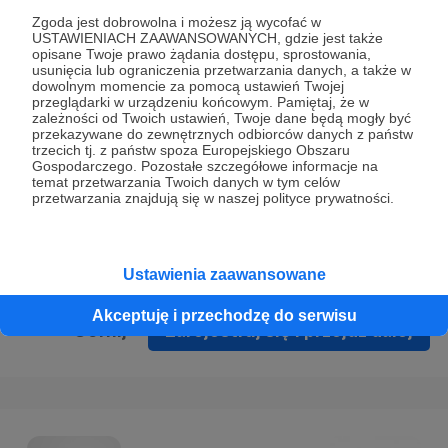
Prywatności
.
Zgoda jest dobrowolna i możesz ją wycofać w
USTAWIENIACH ZAAWANSOWANYCH, gdzie jest także
* Wyrażam zgodę na przetwarzanie moich danych
opisane Twoje prawo żądania dostępu, sprostowania,
osobowych podanych w formularzu rejestracyjnym w celu
usunięcia lub ograniczenia przetwarzania danych, a także w
dowolnym momencie za pomocą ustawień Twojej
prawidłowego świadczenia usług serwisu Patronite.
przeglądarki w urządzeniu końcowym. Pamiętaj, że w
zależności od Twoich ustawień, Twoje dane będą mogły być
Wyrażam zgodę na otrzymywanie drogą elektroniczną
przekazywane do zewnętrznych odbiorców danych z państw
trzecich tj. z państw spoza Europejskiego Obszaru
informacji handlowych - newslettera. Opcja ta może zostać
Gospodarczego. Pozostałe szczegółowe informacje na
zmieniona w ustawieniach konta.
temat przetwarzania Twoich danych w tym celów
przetwarzania znajdują się w naszej polityce prywatności.
Ustawienia zaawansowane
Akceptuję i przechodzę do serwisu
Cofnij
Zarejestruj się i przejdź dalej