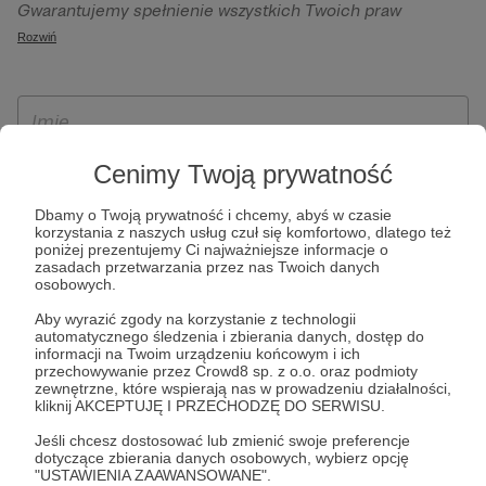
Gwarantujemy spełnienie wszystkich Twoich praw
szczególności w celu wykonania umowy zawartej z Tobą, w
wynikających z ogólnego rozporządzenia o ochronie
Rozwiń
tym do umożliwienia świadczenia usługi drogą
danych, tj. prawo dostępu, sprostowania oraz usunięcia
elektroniczną oraz pełnego korzystania z platformy
Twoich danych, ograniczenia ich przetwarzania, prawo do
Patronite.pl, w tym możliwości dokonywania oraz
ich przenoszenia, niepodlegania zautomatyzowanemu
otrzymywania wsparcia na naszej platformie oraz
podejmowaniu decyzji, w tym profilowaniu, a także prawo
dokonywania płatności.
wyrażenia sprzeciwu wobec przetwarzania Twoich danych
Cenimy Twoją prywatność
osobowych. Rejestracja dla osób niepełnoletnich możliwa
Dbamy o Twoją prywatność i chcemy, abyś w czasie
jest po przekazaniu podpisanego formularza "Zgodna na
korzystania z naszych usług czuł się komfortowo, dlatego też
założenie konta przez osobę niepełnoletnią", formularz
poniżej prezentujemy Ci najważniejsze informacje o
zasadach przetwarzania przez nas Twoich danych
dostępny jest na stronie regulaminu Patronite.pl.
osobowych.
Aby wyrazić zgody na korzystanie z technologii
automatycznego śledzenia i zbierania danych, dostęp do
informacji na Twoim urządzeniu końcowym i ich
przechowywanie przez Crowd8 sp. z o.o. oraz podmioty
zewnętrzne, które wspierają nas w prowadzeniu działalności,
kliknij AKCEPTUJĘ I PRZECHODZĘ DO SERWISU.
Jeśli chcesz dostosować lub zmienić swoje preferencje
dotyczące zbierania danych osobowych, wybierz opcję
* Zapoznałem się i akceptuję
Regulamin
serwisu oraz
Politykę
"USTAWIENIA ZAAWANSOWANE".