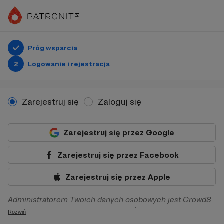
Próg wsparcia
2
Logowanie i rejestracja
Zarejestruj się
Zaloguj się
Zarejestruj się przez Google
Zarejestruj się przez Facebook
Zarejestruj się przez Apple
Administratorem Twoich danych osobowych jest Crowd8
sp. z o.o. z siedziba w Warszawie, ul. Żwirki i Wigury 16, 02-
Rozwiń
092 Warszawa. Twoje dane osobowe będą przetwarzane w