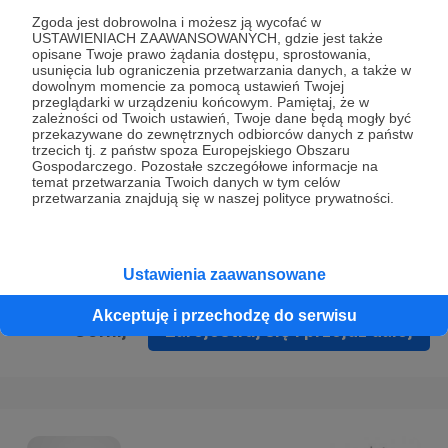
Prywatności
.
Zgoda jest dobrowolna i możesz ją wycofać w
USTAWIENIACH ZAAWANSOWANYCH, gdzie jest także
* Wyrażam zgodę na przetwarzanie moich danych
opisane Twoje prawo żądania dostępu, sprostowania,
osobowych podanych w formularzu rejestracyjnym w celu
usunięcia lub ograniczenia przetwarzania danych, a także w
dowolnym momencie za pomocą ustawień Twojej
prawidłowego świadczenia usług serwisu Patronite.
przeglądarki w urządzeniu końcowym. Pamiętaj, że w
zależności od Twoich ustawień, Twoje dane będą mogły być
Wyrażam zgodę na otrzymywanie drogą elektroniczną
przekazywane do zewnętrznych odbiorców danych z państw
trzecich tj. z państw spoza Europejskiego Obszaru
informacji handlowych - newslettera. Opcja ta może zostać
Gospodarczego. Pozostałe szczegółowe informacje na
zmieniona w ustawieniach konta.
temat przetwarzania Twoich danych w tym celów
przetwarzania znajdują się w naszej polityce prywatności.
Ustawienia zaawansowane
Akceptuję i przechodzę do serwisu
Cofnij
Zarejestruj się i przejdź dalej