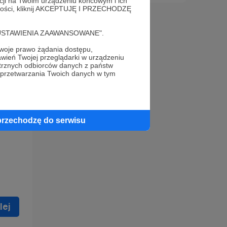
acji na Twoim urządzeniu końcowym i ich
alności, kliknij AKCEPTUJĘ I PRZECHODZĘ
cję "USTAWIENIA ZAAWANSOWANE".
oje prawo żądania dostępu,
wień Twojej przeglądarki w urządzeniu
trznych odbiorców danych z państw
 celu
 przetwarzania Twoich danych w tym
ną
 zostać
przechodzę do serwisu
lej