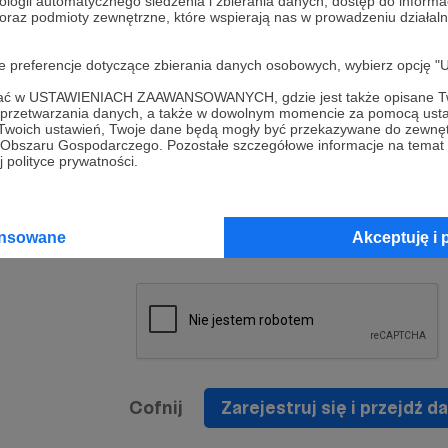
ologii automatycznego śledzenia i zbierania danych, dostęp do inform
a umowy
nie
 oraz podmioty zewnętrzne, które wspierają nas w prowadzeniu dział
nia
nięcia
nia z
* Zapoznałem się i akceptuję
Regulamin
serwisu oraz
prawo
oje preferencje dotyczące zbierania danych osobowych, wybierz op
wania
Politykę Prywatności
.
zowanemu
ofać w USTAWIENIACH ZAAWANSOWANYCH, gdzie jest także opisane Tw
 oraz
że prawo
a przetwarzania danych, a także w dowolnym momencie za pomocą usta
* Wyrażam zgodę na przetwarzanie moich danych
 Twoich ustawień, Twoje dane będą mogły być przekazywane do zewnę
h
osobowych podanych w formularzu rejestracyjnym w
go Obszaru Gospodarczego. Pozostałe szczegółowe informacje na temat
 polityce prywatności.
prawidłowego świadczenia usług serwisu Patronite.
Wyrażam zgodę na otrzymywanie drogą elektronicz
nta
informacji handlowych - newslettera. Opcja ta może
jest na
ansowane
Akceptuję i 
zmieniona w ustawieniach konta.
Cofnij
Zarejestruj się i przejdź da