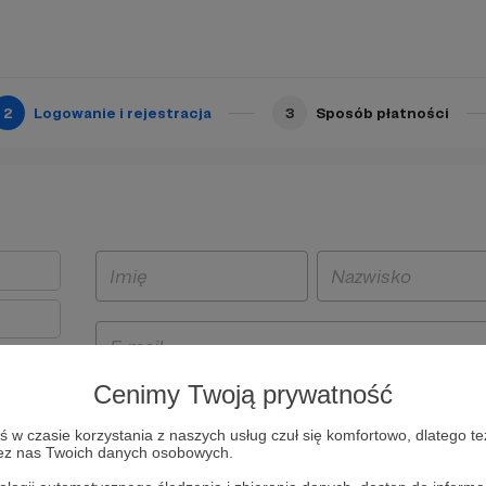
2
Logowanie i rejestracja
3
Sposób płatności
Cenimy Twoją prywatność
t
w czasie korzystania z naszych usług czuł się komfortowo, dlatego te
i i
zez nas Twoich danych osobowych.
owe będą
aw