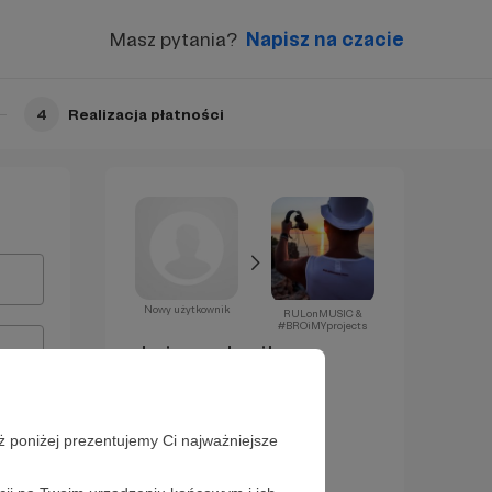
Masz pytania?
Napisz na czacie
4
Realizacja płatności
Nowy użytkownik
RULonMUSIC &
#BROiMYprojects
Już za chwilę
zostaniesz
Patronem!
ż poniżej prezentujemy Ci najważniejsze