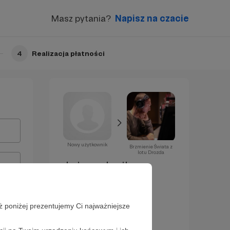
Masz pytania?
Napisz na czacie
4
Realizacja płatności
Nowy użytkownik
Brzmienie Świata z
lotu Drozda
Już za chwilę
zostaniesz
Patronem!
ż poniżej prezentujemy Ci najważniejsze