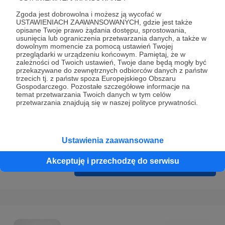
Prywatności
.
Zgoda jest dobrowolna i możesz ją wycofać w
* Wyrażam zgodę na przetwarzanie moich danych
USTAWIENIACH ZAAWANSOWANYCH, gdzie jest także
opisane Twoje prawo żądania dostępu, sprostowania,
osobowych podanych w formularzu rejestracyjnym w celu
usunięcia lub ograniczenia przetwarzania danych, a także w
prawidłowego świadczenia usług serwisu Patronite.
dowolnym momencie za pomocą ustawień Twojej
przeglądarki w urządzeniu końcowym. Pamiętaj, że w
zależności od Twoich ustawień, Twoje dane będą mogły być
Wyrażam zgodę na otrzymywanie drogą elektroniczną
przekazywane do zewnętrznych odbiorców danych z państw
informacji handlowych - newslettera. Opcja ta może zostać
trzecich tj. z państw spoza Europejskiego Obszaru
Gospodarczego. Pozostałe szczegółowe informacje na
zmieniona w ustawieniach konta.
temat przetwarzania Twoich danych w tym celów
przetwarzania znajdują się w naszej polityce prywatności.
Ustawienia zaawansowane
Akceptuję i przechodzę do serwisu
Cofnij
Zarejestruj się i przejdź dalej