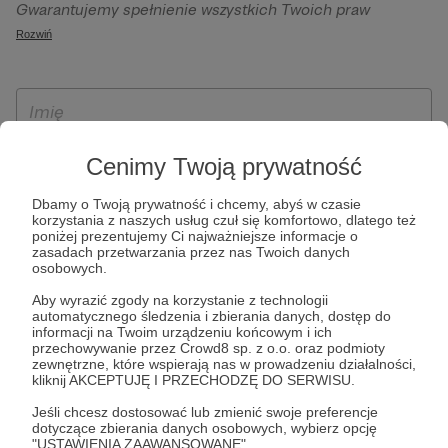
Gwarantujemy spełnienie wszystkich Twoich praw
szczególności w celu wykonania umowy zawartej z Tobą, w
wynikających z ogólnego rozporządzenia o ochronie
Rozwiń
tym do umożliwienia świadczenia usługi drogą
danych, tj. prawo dostępu, sprostowania oraz usunięcia
elektroniczną oraz pełnego korzystania z platformy
Twoich danych, ograniczenia ich przetwarzania, prawo do
Patronite.pl, w tym możliwości dokonywania oraz
ich przenoszenia, niepodlegania zautomatyzowanemu
otrzymywania wsparcia na naszej platformie oraz
podejmowaniu decyzji, w tym profilowaniu, a także prawo
dokonywania płatności.
wyrażenia sprzeciwu wobec przetwarzania Twoich danych
Cenimy Twoją prywatność
osobowych. Rejestracja dla osób niepełnoletnich możliwa
jest po przekazaniu podpisanego formularza "Zgodna na
Dbamy o Twoją prywatność i chcemy, abyś w czasie
korzystania z naszych usług czuł się komfortowo, dlatego też
założenie konta przez osobę niepełnoletnią", formularz
poniżej prezentujemy Ci najważniejsze informacje o
dostępny jest na stronie regulaminu Patronite.pl.
zasadach przetwarzania przez nas Twoich danych
osobowych.
Aby wyrazić zgody na korzystanie z technologii
automatycznego śledzenia i zbierania danych, dostęp do
informacji na Twoim urządzeniu końcowym i ich
przechowywanie przez Crowd8 sp. z o.o. oraz podmioty
zewnętrzne, które wspierają nas w prowadzeniu działalności,
kliknij AKCEPTUJĘ I PRZECHODZĘ DO SERWISU.
Jeśli chcesz dostosować lub zmienić swoje preferencje
* Zapoznałem się i akceptuję
Regulamin
serwisu oraz
Politykę
dotyczące zbierania danych osobowych, wybierz opcję
"USTAWIENIA ZAAWANSOWANE".