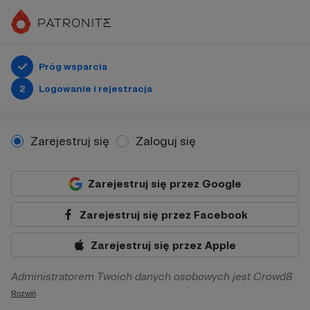
Próg wsparcia
2
Logowanie i rejestracja
Zarejestruj się
Zaloguj się
Zarejestruj się przez Google
Zarejestruj się przez Facebook
Zarejestruj się przez Apple
Administratorem Twoich danych osobowych jest Crowd8
sp. z o.o. z siedziba w Warszawie, ul. Żwirki i Wigury 16, 02-
Rozwiń
092 Warszawa. Twoje dane osobowe będą przetwarzane w