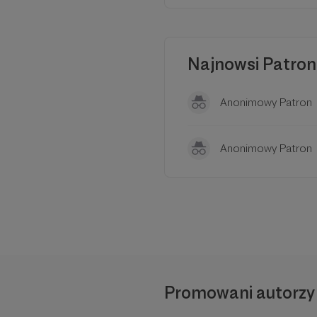
życie uwielbieniem.
Dziękujemy za wsparcie!
Najnowsi Patron
Zespół Agappe TV
Anonimowy Patron
Anonimowy Patron
Promowani autorzy