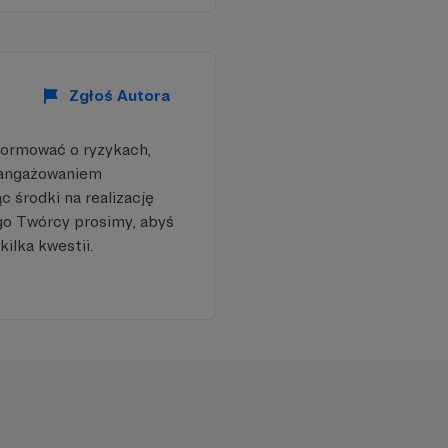
Zgłoś Autora
formować o ryzykach,
aangażowaniem
 środki na realizację
go Twórcy prosimy, abyś
kilka kwestii.