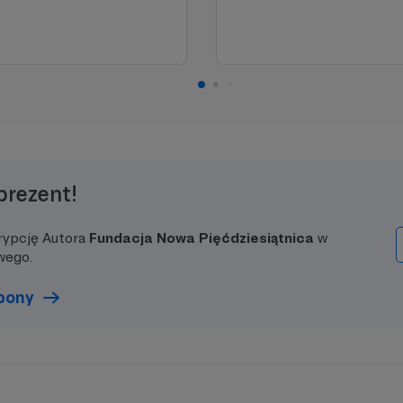
prezent!
rypcję Autora
Fundacja Nowa Pięćdziesiątnica
w
wego.
upony