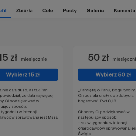
fil
Zbiórki
Cele
Posty
Galeria
Komenta
15 zł
50 zł
miesięcznie
miesięczn
Wybierz 15 zł
Wybierz 50 zł
nie dała dużo, a i tak Pan
,,Pamiętaj o Panu, Bogu twoim
powiedział, że dała najwięcej!
On udziela ci siły do zdobycia
y Ci podziękować w
bogactwa". Pwt 8,18
pujący sposób:
w tygodniu w intencji
Chcemy Ci podziękować w
odawców sprawowana jest Msza
następujący sposób:
.
- raz w tygodniu w intencji
ofiarodawców sprawowana jes
Święta.