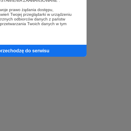
cję "USTAWIENIA ZAAWANSOWANE".
chcesz zostać naszym
oje prawo żądania dostępu,
wień Twojej przeglądarki w urządzeniu
trznych odbiorców danych z państw
 przetwarzania Twoich danych w tym
stępny do pobrania w
a planszach końcowych
przechodzę do serwisu