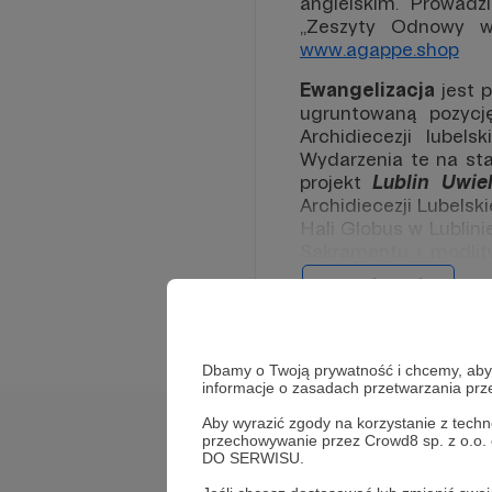
angielskim. Prowad
„Zeszyty Odnowy w
www.agappe.shop
Ewangelizacja
jest 
ugruntowaną pozyc
Archidiecezji lube
Wydarzenia te na sta
projekt
Lublin Uwiel
Archidiecezji Lubelsk
Hali Globus w Lublin
Sakramentu i modli
uwielbienie z nową n
Rozwiń opis
Jako pierwsi
stworz
podcasty), agappe.
przeznaczonych zarów
Dbamy o Twoją prywatność i chcemy, abyś 
informacje o zasadach przetwarzania pr
Za marzeniami stoj
prezesa Fundacji Now
Aby wyrazić zgody na korzystanie z techn
przechowywanie przez Crowd8 sp. z o.o.
Cele
artystów z wielu dzie
DO SERWISU.
Teraz
potrzebujem