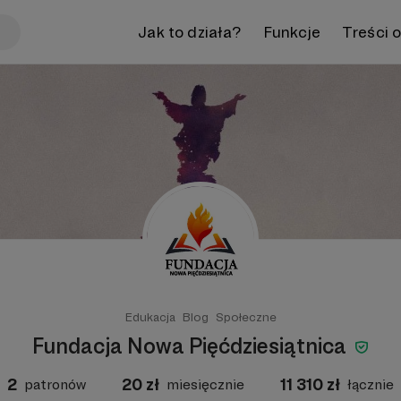
Jak to działa?
Funkcje
Treści 
Edukacja
Blog
Społeczne
Fundacja Nowa Pięćdziesiątnica
2
20
zł
11 310
zł
patronów
miesięcznie
łącznie