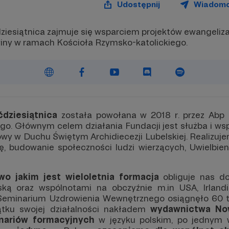
Udostępnij
Wiadom
iesiątnica zajmuje się wsparciem projektów ewangeliz
iny w ramach Kościoła Rzymsko-katolickiego.
dziesiątnica
została powołana w 2018 r. przez Abp 
go. Głównym celem działania Fundacji jest służba i ws
owy w Duchu Świętym Archidiecezji Lubelskiej. Realizu
ę, budowanie społeczności ludzi wierzących, Uwielbie
two
jakim jest
wieloletnia formacja
obliguje nas d
ką oraz wspólnotami na obczyźnie m.in USA, Irlandi
Seminarium Uzdrowienia Wewnętrznego osiągnęło 60 ty
ątku swojej działalności nakładem
wydawnictwa Now
nariów formacyjnych
w języku polskim, po jednym w