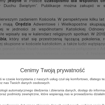
zimy
jedyne
w Polsce
czasopismo dla wspólnot c
 Duchu Świętym”. Publikacje można zakupić w sk
pierwszym zadaniem Kościoła. W
perspektywie kilku lat
ję mają
Orędzia
Adwentowe i Wielkopostne skupiając
lskiej w jedności ze wspólnotami Katolickiej Odno
łe wpisały się w kalendarz religijnych spotkań. W 2019
bia
,
który stał się przestrzenią łączącą pokolenia,
iej skupione w kościele katolickim, a także ludzi wątpiąc
ie, ponad dobę trwało uwielbienie Jezusa połączone z A
twą wstawienniczą. Wydarzenie
zgromadziło
4 tysią
azwą JA JESTEM miało miejsce w 2023 roku (
https://jaje
yliśmy
katolickie social-media
. Aplikacje agappe.pl, a
Cenimy Twoją prywatność
tv (platforma video). Nasze platformy internetowe
no dla posługujących jak i początkujących na drodze 
w czasie korzystania z naszych usług czuł się komfortowo, dlatego te
zez nas Twoich danych osobowych.
ą
ludzie.
Nasze projekty realizowane są dzięki pracy ks
a Pięćdziesiątnica, Zarządu Fundacji i całego zespo
ologii automatycznego śledzenia i zbierania danych, dostęp do inform
 oraz podmioty zewnętrzne, które wspierają nas w prowadzeniu dział
dzin, rozpalonych ogniem Ducha Świętego.
y
Twojej
POMOCY
aby realizować
kolejne inicjatyw