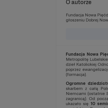
O autorze
Fundacja Nowa Pięćdz
głoszeniu Dobrej Now
Fundacja Nowa Pięć
Metropolitę Lubelskie
dzieł Katolickiej Odn
poprzez ewangelizacj
(formacja).
Ogromne dziedzic
skarbem z całą Pols
Niemcami (ostatnie 
zagranicą). Od pocz
ukazało się
10 semi