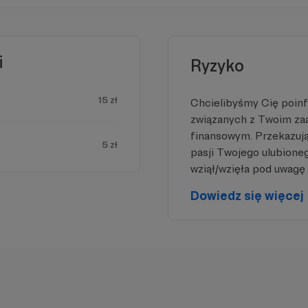
Wsparcie finansowe: Każda, nawet
najmniejsza kwota, jest krokiem do
realizacji celu.
Promocja: Podziel się informacją o
i
Ryzyko
naszej platformie w swoim
środowisku.
Modlitwa: Wierzymy, że wsparcie
15 zł
duchowe jest fundamentem
Chcielibyśmy Cię poin
każdego dzieła.
związanych z Twoim z
Korzyści dla wspierających:
finansowym. Przekazując
5 zł
Dostęp do materiałów: W zależności
pasji Twojego ulubione
od poziomu wsparcia, otrzymasz
wziął/wzięła pod uwagę 
dostęp do wybranych kursów i
seminariów.
Dowiedz się więcej
Wpływ na treści: Twoje sugestie
pomogą nam tworzyć materiały,
które najlepiej odpowiadają
potrzebom użytkowników.
Dołącz do nas i pomóż zbudować
platformę, która stanie się źródłem
wiedzy i inspiracji dla wielu
poszukujących. Wesprzyj nas na
Patronite i bądź częścią tej zmiany!