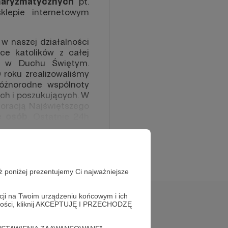
haryzmatycznych
pt.
lepie internetowym
 w naszej działalności
e katolików z całej
wy w Duchu Świętym.
 roku zrealizowaliśmy
 różnorodne wspólnoty
ych i poszukujących. W
doracją Najświętszego
ce
osób
. Ostatnie 24h
stem.pl
)
gappe.audio (katolickie
 to baza materiałów
rozwoju duchowego.
ż poniżej prezentujemy Ci najważniejsze
. Artura Potrapeluka,
łu młodych, zdolnych,
acji na Twoim urządzeniu końcowym i ich
alności, kliknij AKCEPTUJĘ I PRZECHODZĘ
y
. Mamy nadzieję, że