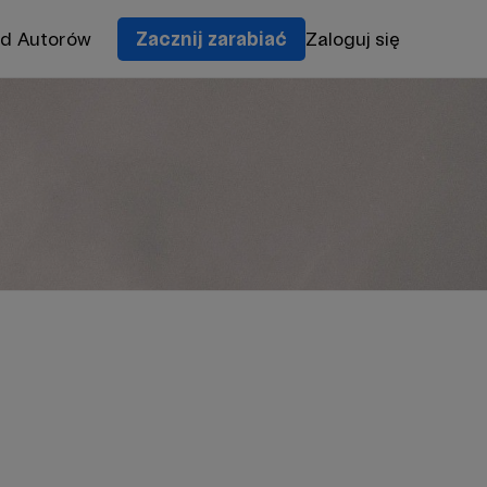
od Autorów
Zacznij zarabiać
Zaloguj się