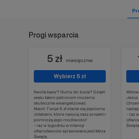
Pro
Progi wsparcia
5 zł
miesięcznie
Wybierz 5 zł
Kwota kawy? Gumy do żucia? Dzięki
Wdowa 
wielu takim patronom możemy
Jezus 
skutecznie ewangelizować.
Chcem
Niech Twoje 5 zł stanie się pięcioma
nastę
chlebami, które nasycą nasz projekt i
- raz 
pomnożą jego możliwości!
ofiar
- raz w tygodniu w intencji
Święta
ofiarodawców sprawowana jest Msza
Święta.