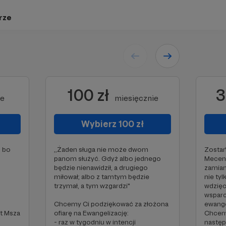
rze
100 zł
3
ie
miesięcznie
Wybierz 100 zł
, bo
,,Żaden sługa nie może dwom
Zostań
panom służyć. Gdyż albo jednego
Mecena
będzie nienawidził, a drugiego
zamian
miłował; albo z tamtym będzie
nie ty
trzymał, a tym wzgardzi"
wdzięc
wsparc
Chcemy Ci podziękować za złożona
ewange
t Msza
ofiarę na Ewangelizację:
Chcem
- raz w tygodniu w intencji
następ