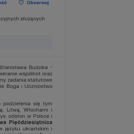
ość
Obserwuj
acyjnych służących
Stanisława Budzika -
pieranie wspólnot oraz
jemy zadania statutowe
nie Boga i Uczniostwo
o podzielenia się tym
ą, Litwą, Włochami i
s. odsłon w Polsce i
a Pięćdziesiątnica
 języku ukraińskim i